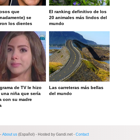
osos que
El ranking definitivo de los
unadamente) se
20 animales más lindos del
aron los dientes
mundo
grama de TV le hizo
Las carreteras más bellas
a una niña que sería
del mundo
a con su madre
a
 served in 0.001s (0,4)
-
About us
(Español) - Hosted by Gandi.net -
Contact