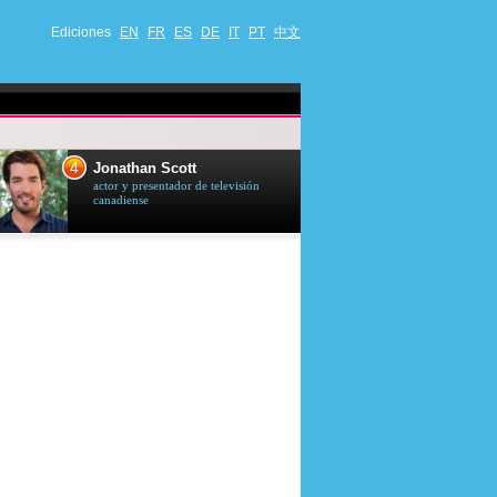
Ediciones
EN
FR
ES
DE
IT
PT
中文
4
5
Jonathan Scott
Céline Dion
actor y presentador de televisión
cantante quebequ
canadiense