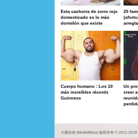
Esta cachorra de zorro rojo
25 fam
domesticado es lo más
(afort
dormilón que existe
arregl
Cuerpo humano : Los 10
Un pro
más increíbles récords
creer 
Guinness
reunid
perdid
page
大量转体 (MediaMass) 版权所有 © 2012-2018 