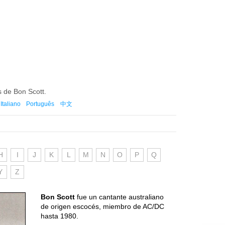
s de Bon Scott.
Italiano
Português
中文
H
I
J
K
L
M
N
O
P
Q
Y
Z
Bon Scott
fue un cantante australiano
de origen escocés, miembro de AC/DC
hasta 1980.