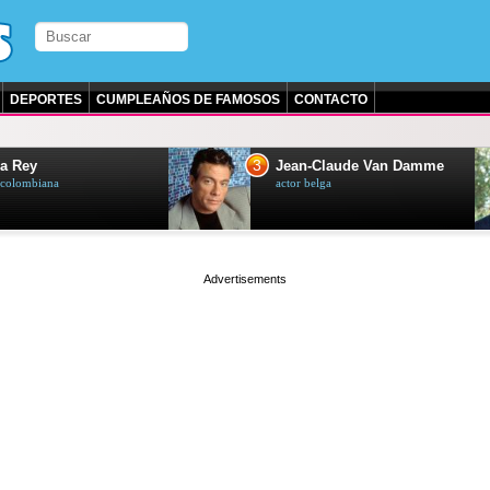
DEPORTES
CUMPLEAÑOS DE FAMOSOS
CONTACTO
3
a Rey
Jean-Claude Van Damme
z colombiana
actor belga
page served in 0.001s (0,4)