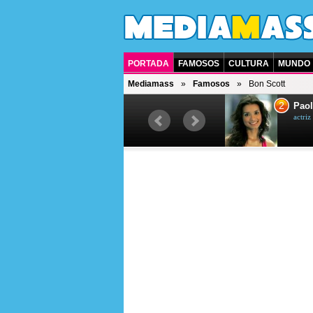
PORTADA
FAMOSOS
CULTURA
MUNDO
Mediamass
Famosos
Bon Scott
1
2
Drew Scott
Paol
actor y presentador de televisión
actri
canadiense