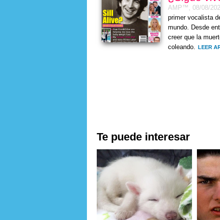
AMP™,
08/08/20
primer vocalista 
mundo. Desde ento
creer que la muert
coleando.
LEER A
Te puede interesar