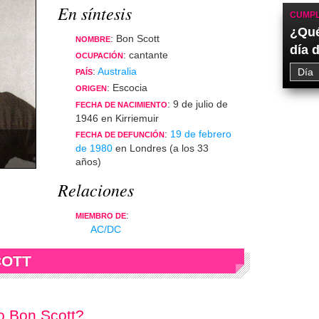
En síntesis
CUMPL
¿Qué
: Bon Scott
NOMBRE
día 
: cantante
OCUPACIÓN
:
Australia
PAÍS
: Escocia
ORIGEN
: 9 de julio de
FECHA DE NACIMIENTO
1946 en Kirriemuir
:
19 de febrero
FECHA DE DEFUNCIÓN
de 1980
en Londres (a los 33
años)
Relaciones
:
MIEMBRO DE
AC/DC
COTT
o Bon Scott?