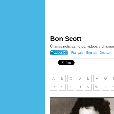
Bon Scott
Últimas noticias, fotos, videos y chisme
Traducción
Français
English
Deutsch
A
B
C
D
E
F
G
R
S
T
U
V
W
X