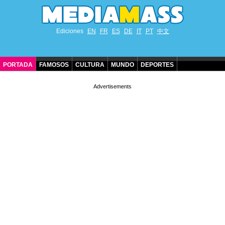
Ediciones
EN
FR
ES
DE
IT
PT
中文
PORTADA
FAMOSOS
CULTURA
MUNDO
DEPORTES
CUMPLEAÑOS DE FAMOSOS
CONTACTO