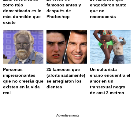
zorro rojo
famosos antes y
engordaron tanto
domesticado es lo
después de
que no
más dormilón que
Photoshop
reconocerás
existe
Personas
25 famosos que
Un culturista
impresionantes
(afortunadamente)
enano encuentra el
que no creerás que
se arreglaron los
amor en un
existen en la vida
dientes
transexual negro
real
de casi 2 metros
page served in 0.001s (0,4)