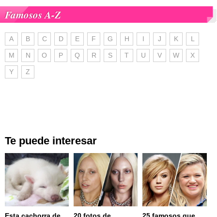
Famosos A-Z
A
B
C
D
E
F
G
H
I
J
K
L
M
N
O
P
Q
R
S
T
U
V
W
X
Y
Z
Te puede interesar
Esta cachorra de
20 fotos de
25 famosos que