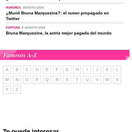
RUMORES
AGOSTO 2026
¿Murió Bruna Marquezine?: el rumor propagado en
Twitter
FORTUNA
9 AGOSTO 2026
Bruna Marquezine, la actriz mejor pagada del mundo
Famosos A-Z
A
B
C
D
E
F
G
H
I
J
K
L
M
N
O
P
Q
R
S
T
U
V
W
X
Y
Z
Te puede interesar