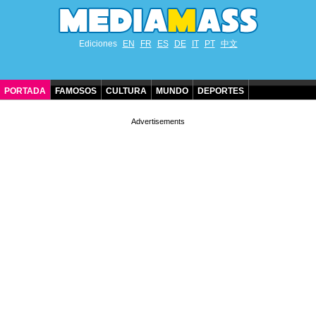
Ediciones
EN
FR
ES
DE
IT
PT
中文
PORTADA
FAMOSOS
CULTURA
MUNDO
DEPORTES
CUMPLEAÑOS DE FAMOSOS
CONTACTO