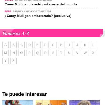
Carey Mulligan, la actriz más sexy del mundo
BEBÉ
SÁBADO, 8 DE AGOSTO DE 2026
¿Carey Mulligan embarazada? (exclusiva)
Famosos A-Z
A
B
C
D
E
F
G
H
I
J
K
L
M
N
O
P
Q
R
S
T
U
V
W
X
Y
Z
Te puede interesar