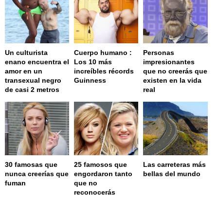
Un culturista
Cuerpo humano :
Personas
enano encuentra el
Los 10 más
impresionantes
amor en un
increíbles récords
que no creerás que
transexual negro
Guinness
existen en la vida
de casi 2 metros
real
30 famosas que
25 famosos que
Las carreteras más
nunca creerías que
engordaron tanto
bellas del mundo
fuman
que no
reconocerás
page served in 0s (0,4)