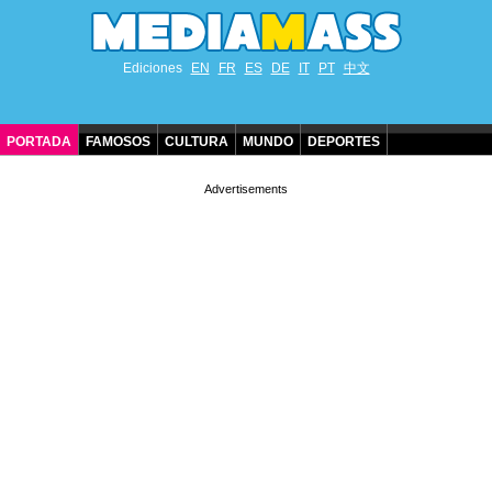
Ediciones
EN
FR
ES
DE
IT
PT
中文
PORTADA
FAMOSOS
CULTURA
MUNDO
DEPORTES
CUMPLEAÑOS DE FAMOSOS
CONTACTO