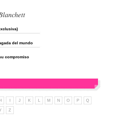
Blanchett
xclusiva)
 pagada del mundo
 su compromiso
H
I
J
K
L
M
N
O
P
Q
Y
Z