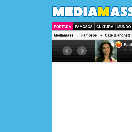
PORTADA
FAMOSOS
CULTURA
MUNDO
Mediamass
Famosos
Cate Blanchett
1
2
Drew Scott
Paol
actor y presentador de televisión
actri
canadiense