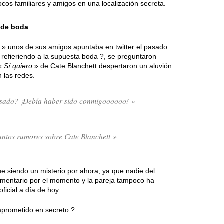
cos familiares y amigos en una localización secreta.
 de boda
» unos de sus amigos apuntaba en twitter el pasado
 refieriendo a la supuesta boda ?, se preguntaron
 «
Sí quiero
» de Cate Blanchett despertaron un aluvión
 las redes.
asado? ¡Debía haber sido conmigoooooo! »
antos rumores sobre Cate Blanchett »
e siendo un misterio por ahora, ya que nadie del
omentario por el momento y la pareja tampoco ha
icial a día de hoy.
mprometido en secreto ?