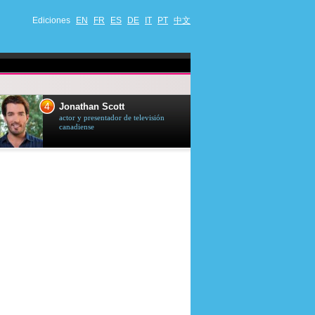
Ediciones
EN
FR
ES
DE
IT
PT
中文
4
5
Jonathan Scott
Céline Dion
actor y presentador de televisión
cantante quebequ
canadiense