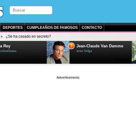
DEPORTES
CUMPLEAÑOS DE FAMOSOS
CONTACTO
¿Se ha casado en secreto?
3
a Rey
Jean-Claude Van Damme
z colombiana
actor belga
page served in 0s (0,4)