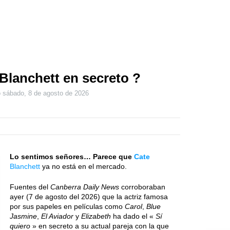
Blanchett en secreto ?
o
sábado, 8 de agosto de 2026
Lo sentimos señores… Parece que
Cate
Blanchett
ya no está en el mercado.
Fuentes del
Canberra Daily News
corroboraban
ayer (7 de agosto del 2026) que la actriz famosa
por sus papeles en películas como
Carol
,
Blue
Jasmine
,
El Aviador
y
Elizabeth
ha dado el «
Sí
quiero
» en secreto a su actual pareja con la que