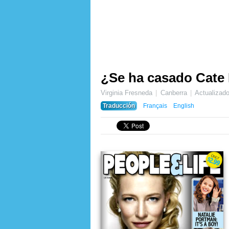
¿Se ha casado Cate 
Virginia Fresneda
Canberra
Actualizad
Traducción
Français
English