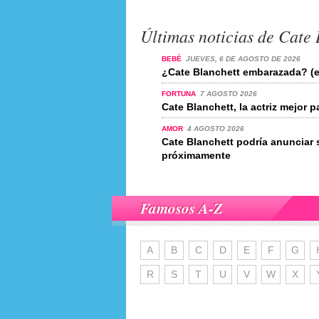
Últimas noticias de Cate 
BEBÉ
JUEVES, 6 DE AGOSTO DE 2026
¿Cate Blanchett embarazada? (e
FORTUNA
7 AGOSTO 2026
Cate Blanchett, la actriz mejor
AMOR
4 AGOSTO 2026
Cate Blanchett podría anunciar
próximamente
Famosos A-Z
A
B
C
D
E
F
G
R
S
T
U
V
W
X