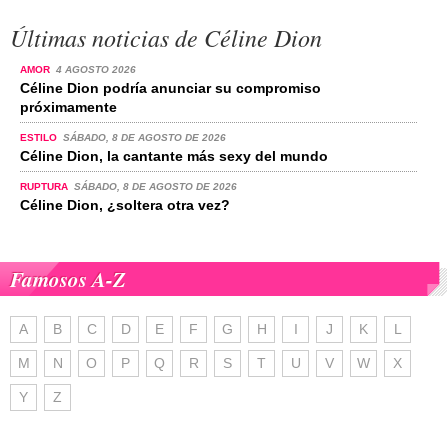
Últimas noticias de Céline Dion
AMOR
4 AGOSTO 2026
Céline Dion podría anunciar su compromiso
próximamente
ESTILO
SÁBADO, 8 DE AGOSTO DE 2026
Céline Dion, la cantante más sexy del mundo
RUPTURA
SÁBADO, 8 DE AGOSTO DE 2026
Céline Dion, ¿soltera otra vez?
Famosos A-Z
A
B
C
D
E
F
G
H
I
J
K
L
M
N
O
P
Q
R
S
T
U
V
W
X
Y
Z