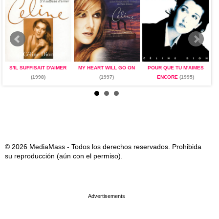
S'IL SUFFISAIT D'AIMER
MY HEART WILL GO ON
POUR QUE TU M'AIMES
S
(1998)
(1997)
ENCORE
(1995)
© 2026 MediaMass - Todos los derechos reservados. Prohibida
su reproducción (aún con el permiso).