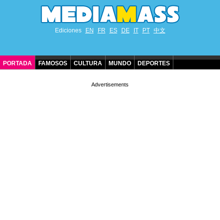
Ediciones
EN
FR
ES
DE
IT
PT
中文
PORTADA
FAMOSOS
CULTURA
MUNDO
DEPORTES
CUMPLEAÑOS DE FAMOSOS
CONTACTO