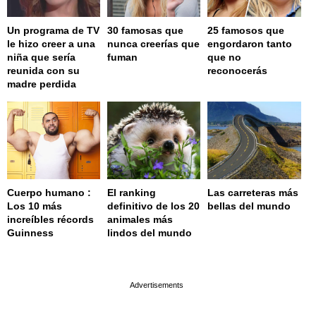
Un programa de TV
30 famosas que
25 famosos que
le hizo creer a una
nunca creerías que
engordaron tanto
niña que sería
fuman
que no
reunida con su
reconocerás
madre perdida
Cuerpo humano :
El ranking
Las carreteras más
Los 10 más
definitivo de los 20
bellas del mundo
increíbles récords
animales más
Guinness
lindos del mundo
page served in 0.001s (0,4)