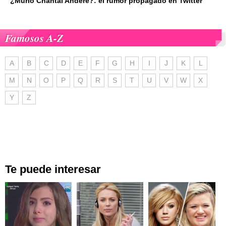
¿Murió Chantal Andere?: el rumor propagado en Twitter
Famosos A-Z
A
B
C
D
E
F
G
H
I
J
K
L
M
N
O
P
Q
R
S
T
U
V
W
X
Y
Z
Te puede interesar