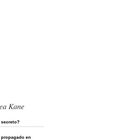
sea Kane
 secreto?
r propagado en