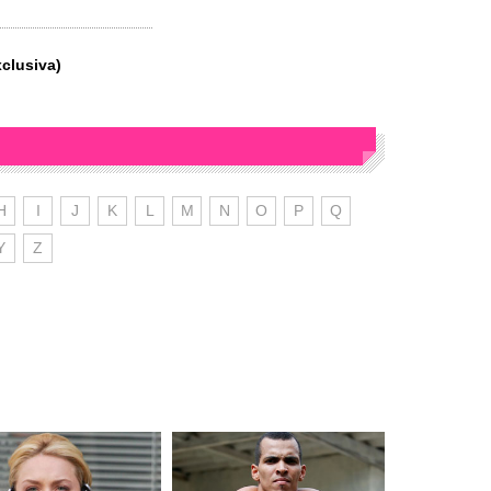
clusiva)
H
I
J
K
L
M
N
O
P
Q
Y
Z