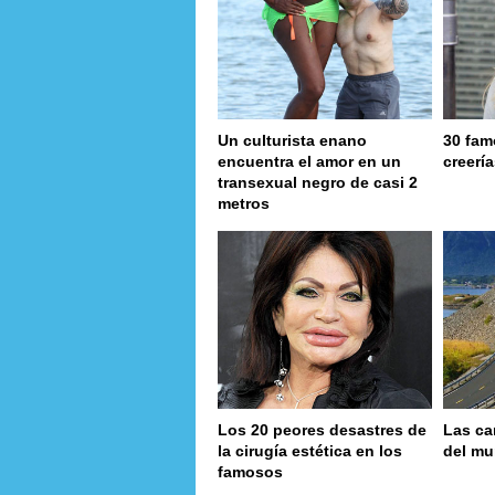
Un culturista enano
30 fam
encuentra el amor en un
creerí
transexual negro de casi 2
metros
Los 20 peores desastres de
Las ca
la cirugía estética en los
del m
famosos