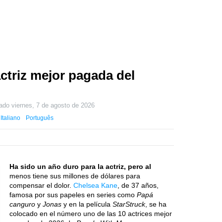
ctriz mejor pagada del
zado
viernes, 7 de agosto de 2026
Italiano
Português
Ha sido un año duro para la actriz, pero al
menos tiene sus millones de dólares para
compensar el dolor.
Chelsea Kane
, de 37 años,
famosa por sus papeles en series como
Papá
canguro
y
Jonas
y en la película
StarStruck
, se ha
colocado en el número uno de las 10 actrices mejor