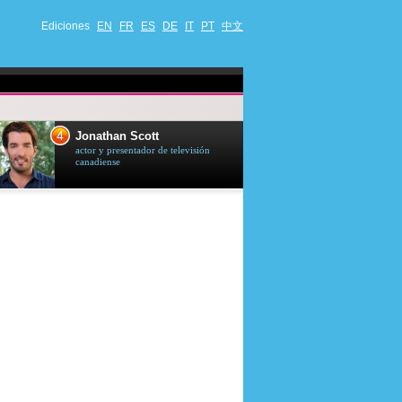
Ediciones
EN
FR
ES
DE
IT
PT
中文
4
5
Jonathan Scott
Céline Dion
actor y presentador de televisión
cantante quebequ
canadiense