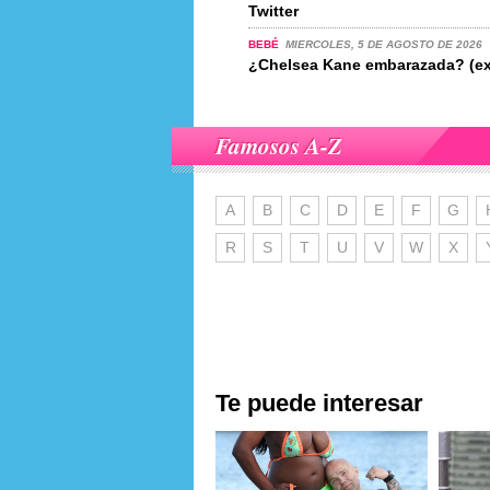
Twitter
BEBÉ
MIERCOLES, 5 DE AGOSTO DE 2026
¿Chelsea Kane embarazada? (ex
Famosos A-Z
A
B
C
D
E
F
G
R
S
T
U
V
W
X
Te puede interesar