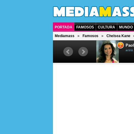
PORTADA
FAMOSOS
CULTURA
MUNDO
Mediamass
Famosos
Chelsea Kane
1
2
Drew Scott
Paol
actor y presentador de televisión
actri
canadiense