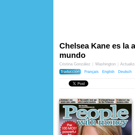
Chelsea Kane es la a
mundo
Cristina González
Washington
Actuali
Traducción
Français
English
Deutsch