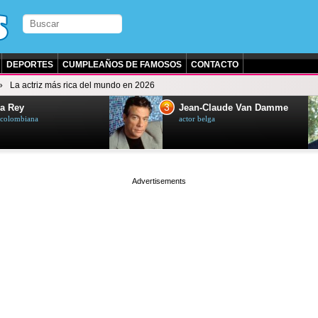
DEPORTES
CUMPLEAÑOS DE FAMOSOS
CONTACTO
La actriz más rica del mundo en 2026
3
a Rey
Jean-Claude Van Damme
z colombiana
actor belga
page served in 0.001s (0,4)