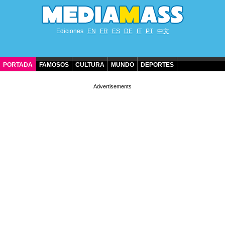
Ediciones
EN
FR
ES
DE
IT
PT
中文
PORTADA
FAMOSOS
CULTURA
MUNDO
DEPORTES
CUMPLEAÑOS DE FAMOSOS
CONTACTO