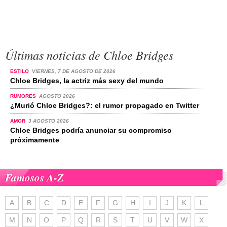
Últimas noticias de Chloe Bridges
ESTILO
VIERNES, 7 DE AGOSTO DE 2026
Chloe Bridges, la actriz más sexy del mundo
RUMORES
AGOSTO 2026
¿Murió Chloe Bridges?: el rumor propagado en Twitter
AMOR
3 AGOSTO 2026
Chloe Bridges podría anunciar su compromiso
próximamente
Famosos A-Z
A
B
C
D
E
F
G
H
I
J
K
L
M
N
O
P
Q
R
S
T
U
V
W
X