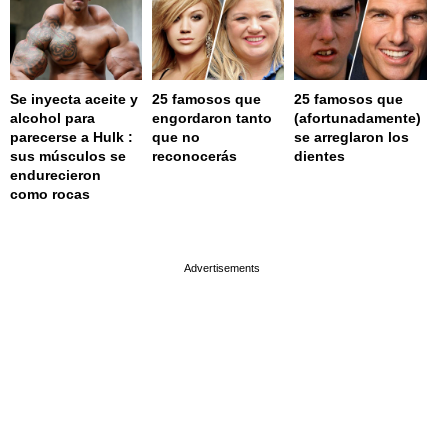
Se inyecta aceite y
25 famosos que
25 famosos que
alcohol para
engordaron tanto
(afortunadamente)
parecerse a Hulk :
que no
se arreglaron los
sus músculos se
reconocerás
dientes
endurecieron
como rocas
page served in 0.002s (0,4)