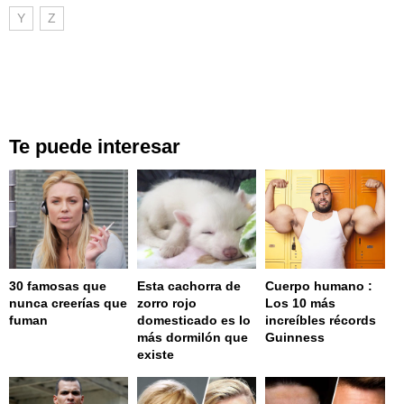
Y
Z
Te puede interesar
30 famosas que
Esta cachorra de
Cuerpo humano :
nunca creerías que
zorro rojo
Los 10 más
fuman
domesticado es lo
increíbles récords
más dormilón que
Guinness
existe