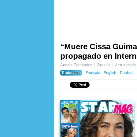
“Muere Cissa Guimar
propagado en Intern
Ángela Fernández
Brasilia
Actualizad
Traducción
Français
English
Deutsch