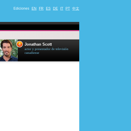
Ediciones
EN
FR
ES
DE
IT
PT
中文
4
5
Jonathan Scott
Céline Dion
actor y presentador de televisión
cantante quebequ
canadiense