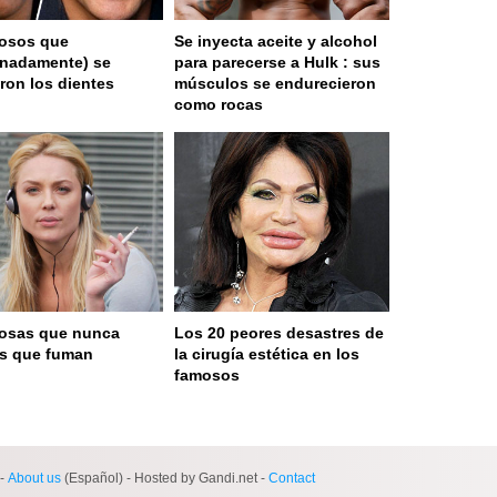
osos que
Se inyecta aceite y alcohol
unadamente) se
para parecerse a Hulk : sus
aron los dientes
músculos se endurecieron
como rocas
osas que nunca
Los 20 peores desastres de
as que fuman
la cirugía estética en los
famosos
 served in 0.001s (0,4)
-
About us
(Español) - Hosted by Gandi.net -
Contact