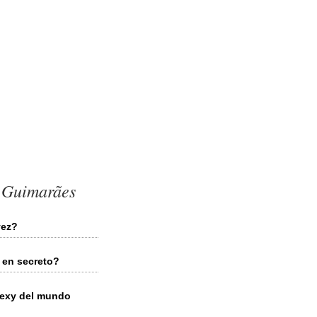
a Guimarães
vez?
 en secreto?
 sexy del mundo