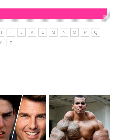
H
I
J
K
L
M
N
O
P
Q
Y
Z