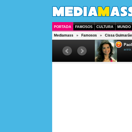
PORTADA
FAMOSOS
CULTURA
MUNDO
Mediamass
Famosos
Cissa Guimarãe
1
2
Drew Scott
Paol
actor y presentador de televisión
actri
canadiense