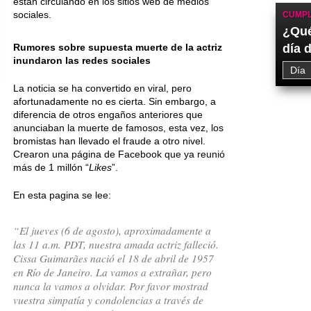
están circulando en los sitios web de medios
sociales.
CUMPL
¿Qué
Rumores sobre supuesta muerte de la actriz
día 
inundaron las redes sociales
La noticia se ha convertido en viral, pero
afortunadamente no es cierta. Sin embargo, a
diferencia de otros engaños anteriores que
anunciaban la muerte de famosos, esta vez, los
bromistas han llevado el fraude a otro nivel.
Crearon una página de Facebook que ya reunió
más de 1 millón “
Likes
”.
En esta pagina se lee:
“El jueves (6 de agosto), aproximadamente a
las 11 a.m. PDT, nuestra amada actriz falleció.
Cissa Guimarães nació el 18 de abril de 1957
en Río de Janeiro. La vamos a extrañar, pero
nunca la vamos a olvidar. Por favor mostrad
vuestra simpatía y condolencias a través de