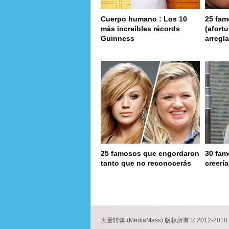
Cuerpo humano : Los 10
25 fam
más increíbles récords
(afort
Guinness
arregl
25 famosos que engordaron
30 fam
tanto que no reconocerás
creerí
page
大量转体 (MediaMass) 版权所有 © 2012-2018 