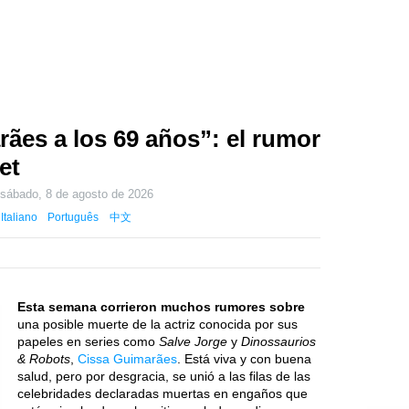
ães a los 69 años”: el rumor
et
o
sábado, 8 de agosto de 2026
Italiano
Português
中文
Esta semana corrieron muchos rumores sobre
una posible muerte de la actriz conocida por sus
papeles en series como
Salve Jorge
y
Dinossaurios
& Robots
,
Cissa Guimarães
. Está viva y con buena
salud, pero por desgracia, se unió a las filas de las
celebridades declaradas muertas en engaños que