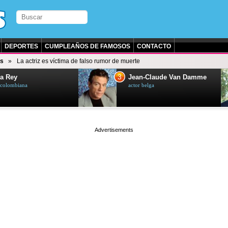
DEPORTES
CUMPLEAÑOS DE FAMOSOS
CONTACTO
s
La actriz es víctima de falso rumor de muerte
3
a Rey
Jean-Claude Van Damme
z colombiana
actor belga
page served in 0.001s (0,4)