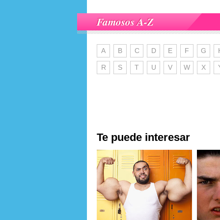
Famosos A-Z
A
B
C
D
E
F
G
R
S
T
U
V
W
X
Te puede interesar