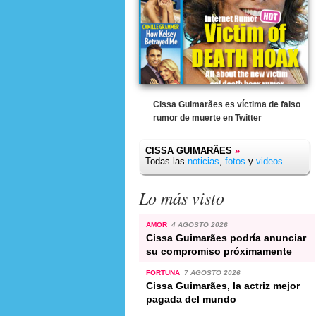
Cissa Guimarães es víctima de falso
rumor de muerte en Twitter
CISSA GUIMARÃES
»
Todas las
noticias
,
fotos
y
videos
.
Lo más visto
AMOR
4 AGOSTO 2026
Cissa Guimarães podría anunciar
su compromiso próximamente
FORTUNA
7 AGOSTO 2026
Cissa Guimarães, la actriz mejor
pagada del mundo