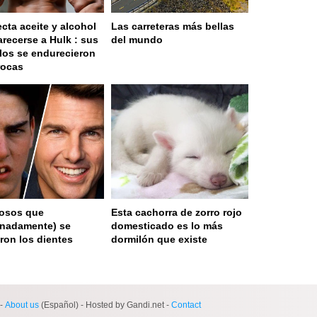
ecta aceite y alcohol
Las carreteras más bellas
arecerse a Hulk : sus
del mundo
os se endurecieron
rocas
osos que
Esta cachorra de zorro rojo
unadamente) se
domesticado es lo más
aron los dientes
dormilón que existe
ge served in 0s (0,4)
-
About us
(Español) - Hosted by Gandi.net -
Contact