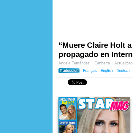
“Muere Claire Holt a
propagado en Intern
Ángela Fernández
Canberra
Actualiza
Traducción
Français
English
Deutsch