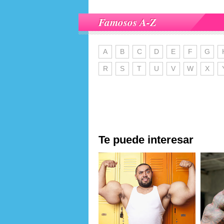
Famosos A-Z
A
B
C
D
E
F
G
R
S
T
U
V
W
X
Te puede interesar