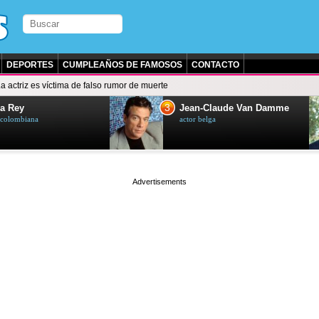
DEPORTES
CUMPLEAÑOS DE FAMOSOS
CONTACTO
a actriz es víctima de falso rumor de muerte
3
a Rey
Jean-Claude Van Damme
z colombiana
actor belga
page served in 0s (0,4)