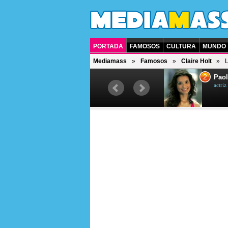
PORTADA
FAMOSOS
CULTURA
MUNDO
Mediamass
Famosos
Claire Holt
L
1
2
Drew Scott
Paol
actor y presentador de televisión
actri
canadiense