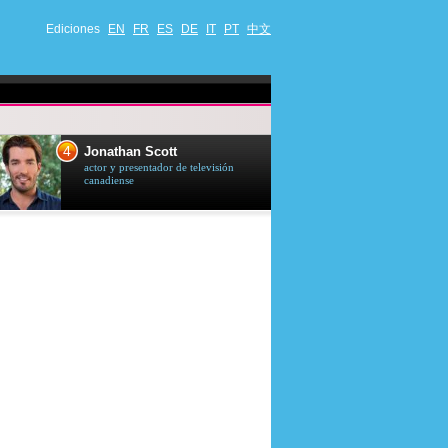
Ediciones
EN
FR
ES
DE
IT
PT
中文
4
5
Jonathan Scott
Céline Dion
actor y presentador de televisión
cantante quebequ
canadiense