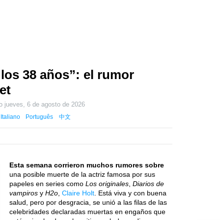
 los 38 años”: el rumor
et
do
jueves, 6 de agosto de 2026
Italiano
Português
中文
Esta semana corrieron muchos rumores sobre
una posible muerte de la actriz famosa por sus
papeles en series como
Los originales
,
Diarios de
vampiros
y
H2o
,
Claire Holt
. Está viva y con buena
salud, pero por desgracia, se unió a las filas de las
celebridades declaradas muertas en engaños que