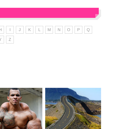
H
I
J
K
L
M
N
O
P
Q
Y
Z