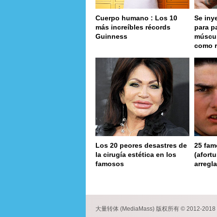
Cuerpo humano : Los 10
Se iny
más increíbles récords
para p
Guinness
múscul
como 
Los 20 peores desastres de
25 fam
la cirugía estética en los
(afort
famosos
arregl
pa
大量转体 (MediaMass) 版权所有 © 2012-2018 