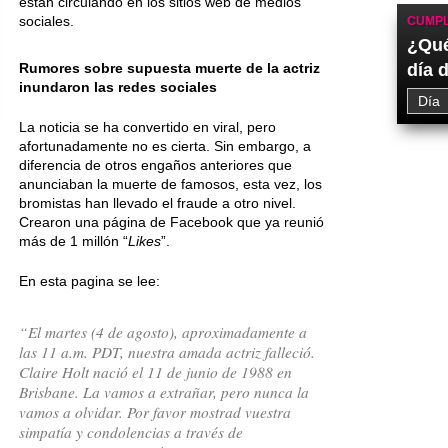
están circulando en los sitios web de medios
sociales.
CUMPL
¿Qué
Rumores sobre supuesta muerte de la actriz
día 
inundaron las redes sociales
La noticia se ha convertido en viral, pero
afortunadamente no es cierta. Sin embargo, a
diferencia de otros engaños anteriores que
anunciaban la muerte de famosos, esta vez, los
bromistas han llevado el fraude a otro nivel.
Crearon una página de Facebook que ya reunió
más de 1 millón “
Likes
”.
En esta pagina se lee:
“El martes (4 de agosto), aproximadamente a
las 11 a.m. PDT, nuestra amada actriz falleció.
Claire Holt nació el 11 de junio de 1988 en
Brisbane. La vamos a extrañar, pero nunca la
vamos a olvidar. Por favor mostrad vuestra
simpatía y condolencias a través de