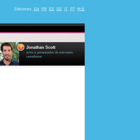
Ediciones
EN
FR
ES
DE
IT
PT
中文
4
5
Jonathan Scott
Céline Dion
actor y presentador de televisión
cantante quebequ
canadiense