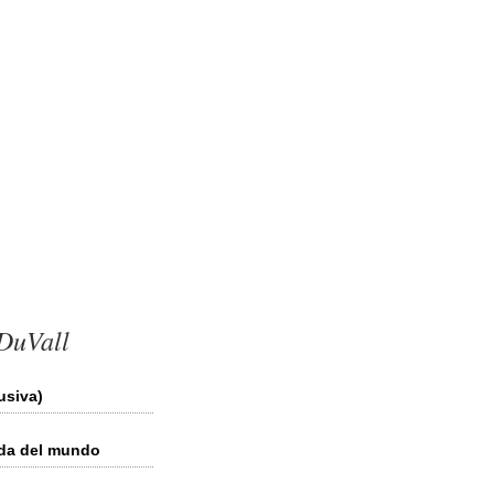
 DuVall
usiva)
gada del mundo