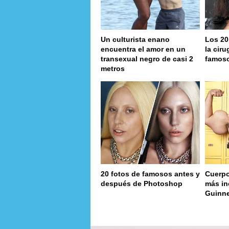
Un culturista enano
Los 20
encuentra el amor en un
la ciru
transexual negro de casi 2
famos
metros
20 fotos de famosos antes y
Cuerpo
después de Photoshop
más in
Guinn
pa