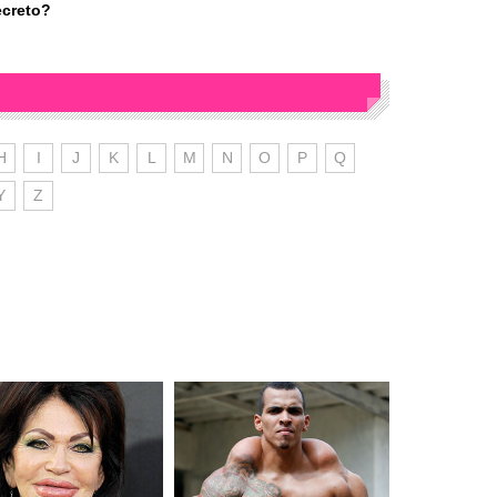
ecreto?
H
I
J
K
L
M
N
O
P
Q
Y
Z