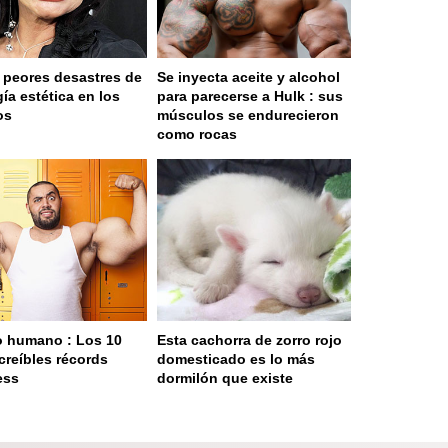
 peores desastres de
Se inyecta aceite y alcohol
gía estética en los
para parecerse a Hulk : sus
os
músculos se endurecieron
como rocas
 humano : Los 10
Esta cachorra de zorro rojo
creíbles récords
domesticado es lo más
ess
dormilón que existe
ge served in 0s (0,4)