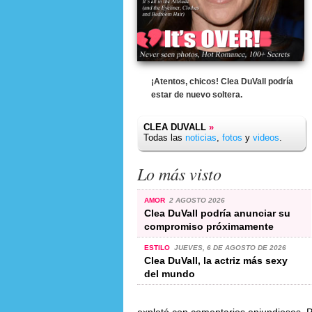
¡Atentos, chicos! Clea DuVall podría
estar de nuevo soltera.
CLEA DUVALL
»
Todas las
noticias
,
fotos
y
videos
.
Lo más visto
AMOR
2 AGOSTO 2026
Clea DuVall podría anunciar su
compromiso próximamente
ESTILO
JUEVES, 6 DE AGOSTO DE 2026
Clea DuVall, la actriz más sexy
del mundo