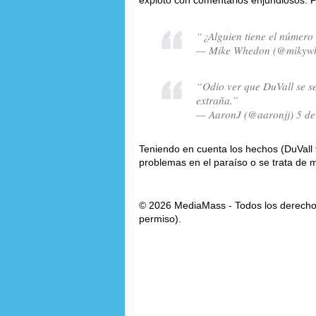
explotó con comentarios enjundiosos. P
“¿Alguien tiene el número
— Mike Whedon (@mikywhe
“Odio ver que DuVall se s
extraña.”
— AaronJ (@aaronjj) 5 de
Teniendo en cuenta los hechos (DuVall 
problemas en el paraíso o se trata de
© 2026 MediaMass - Todos los derechos
permiso).