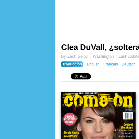
Clea DuVall, ¿solter
By Zach Selby
Washington
Last updat
Traducción
English
Français
Deutsch