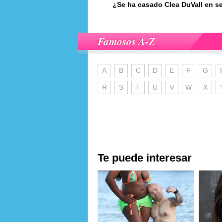
¿Se ha casado Clea DuVall en s
Famosos A-Z
A
B
C
D
E
F
G
R
S
T
U
V
W
X
Te puede interesar