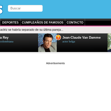
DEPORTES
CUMPLEAÑOS DE FAMOSOS
CONTACTO
 actriz se habría separado de su última pareja...
3
a Rey
Jean-Claude Van Damme
z colombiana
actor belga
page served in 0s (0,4)