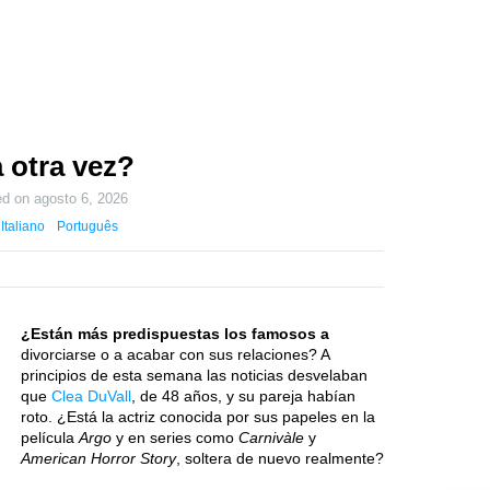
a otra vez?
ed on
agosto 6, 2026
Italiano
Português
¿Están más predispuestas los famosos a
divorciarse o a acabar con sus relaciones? A
principios de esta semana las noticias desvelaban
que
Clea DuVall
, de 48 años, y su pareja habían
roto. ¿Está la actriz conocida por sus papeles en la
película
Argo
y en series como
Carnivàle
y
American Horror Story
, soltera de nuevo realmente?