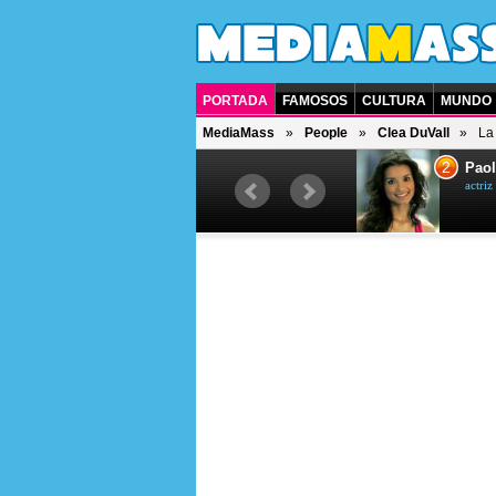
PORTADA
FAMOSOS
CULTURA
MUNDO
MediaMass
People
Clea DuVall
La
1
2
Drew Scott
Paol
actor y presentador de televisión
actri
canadiense