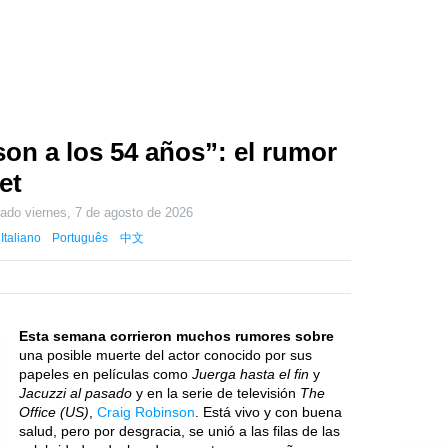
on a los 54 años”: el rumor
et
zado
viernes, 7 de agosto de 2026
Italiano
Português
中文
Esta semana corrieron muchos rumores sobre
una posible muerte del actor conocido por sus
papeles en películas como
Juerga hasta el fin
y
Jacuzzi al pasado
y en la serie de televisión
The
Office (US)
,
Craig Robinson
. Está vivo y con buena
salud, pero por desgracia, se unió a las filas de las