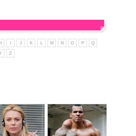
H
I
J
K
L
M
N
O
P
Q
Y
Z