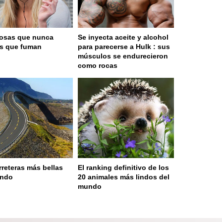
osas que nunca
Se inyecta aceite y alcohol
as que fuman
para parecerse a Hulk : sus
músculos se endurecieron
como rocas
rreteras más bellas
El ranking definitivo de los
undo
20 animales más lindos del
mundo
 served in 0.001s (0,4)