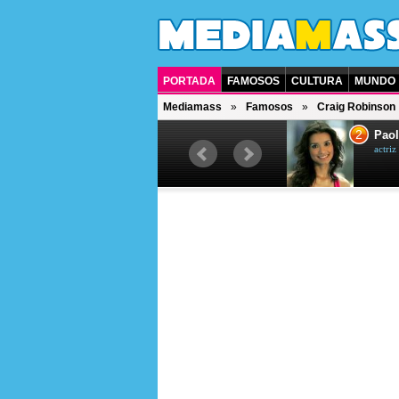
PORTADA
FAMOSOS
CULTURA
MUNDO
Mediamass
Famosos
Craig Robinson
1
2
Drew Scott
Paol
actor y presentador de televisión
actri
canadiense