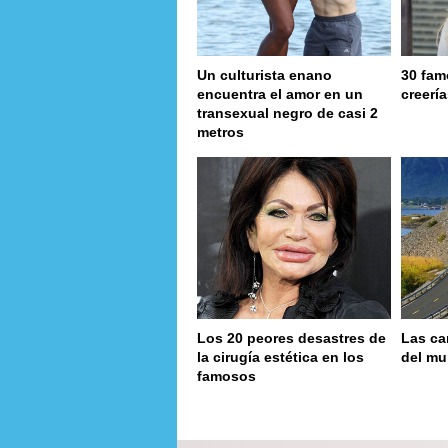
Un culturista enano
30 fam
encuentra el amor en un
creerí
transexual negro de casi 2
metros
Los 20 peores desastres de
Las ca
la cirugía estética en los
del m
famosos
page