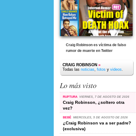
Craig Robinson es víctima de falso
rumor de muerte en Twitter
CRAIG ROBINSON
»
Todas las
noticias
,
fotos
y
videos
.
Lo más visto
RUPTURA
VIERNES, 7 DE AGOSTO DE 2026
Craig Robinson, ¿soltero otra
vez?
BEBÉ
MIERCOLES, 5 DE AGOSTO DE 2026
¿Craig Robinson va a ser padre?
(exclusiva)