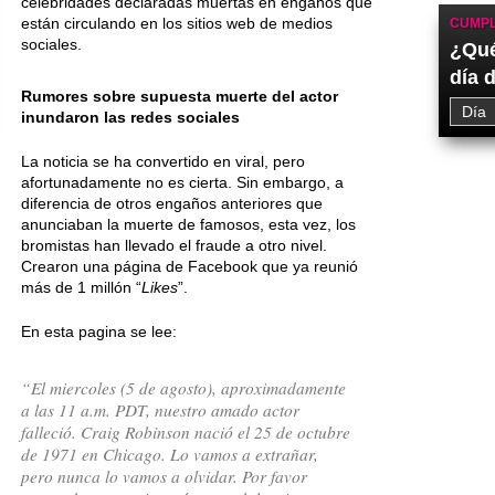
celebridades declaradas muertas en engaños que
están circulando en los sitios web de medios
CUMPL
sociales.
¿Qué
día 
Rumores sobre supuesta muerte del actor
inundaron las redes sociales
La noticia se ha convertido en viral, pero
afortunadamente no es cierta. Sin embargo, a
diferencia de otros engaños anteriores que
anunciaban la muerte de famosos, esta vez, los
bromistas han llevado el fraude a otro nivel.
Crearon una página de Facebook que ya reunió
más de 1 millón “
Likes
”.
En esta pagina se lee:
“El miercoles (5 de agosto), aproximadamente
a las 11 a.m. PDT, nuestro amado actor
falleció. Craig Robinson nació el 25 de octubre
de 1971 en Chicago. Lo vamos a extrañar,
pero nunca lo vamos a olvidar. Por favor