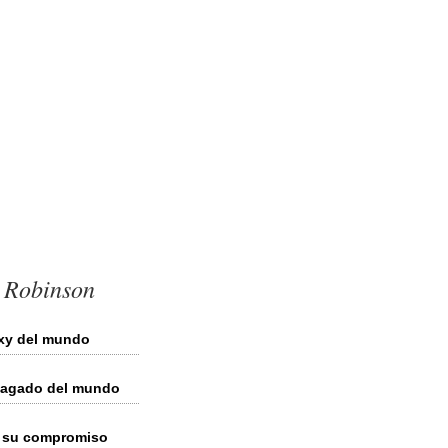
g Robinson
exy del mundo
 pagado del mundo
r su compromiso