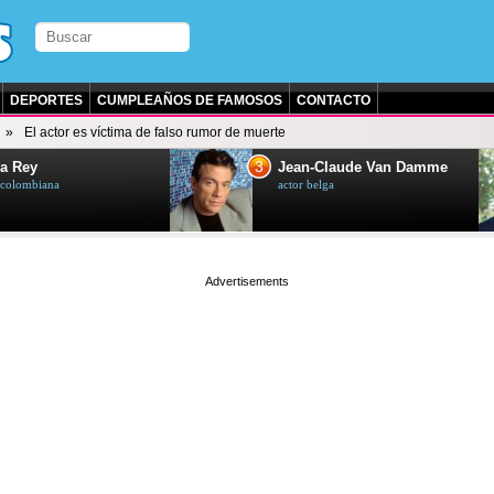
DEPORTES
CUMPLEAÑOS DE FAMOSOS
CONTACTO
El actor es víctima de falso rumor de muerte
3
a Rey
Jean-Claude Van Damme
z colombiana
actor belga
page served in 0.025s (1,2)