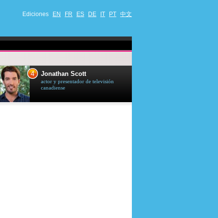
Ediciones
EN
FR
ES
DE
IT
PT
中文
4
5
Jonathan Scott
Céline Dion
actor y presentador de televisión
cantante quebequ
canadiense