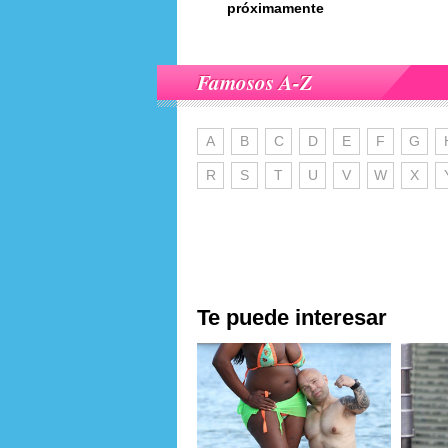
próximamente
Famosos A-Z
A
B
C
D
E
F
G
R
S
T
U
V
W
X
Te puede interesar