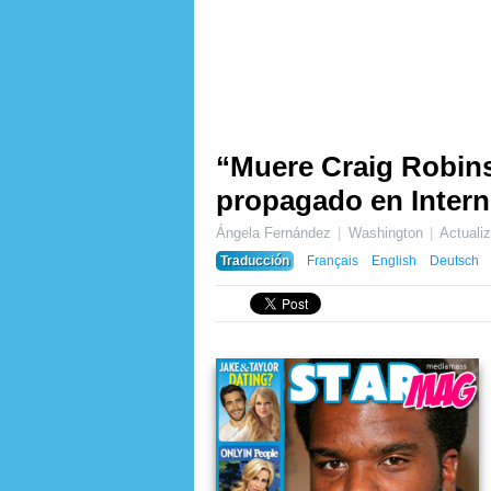
“Muere Craig Robins
propagado en Intern
Ángela Fernández
Washington
Actuali
Traducción
Français
English
Deutsch