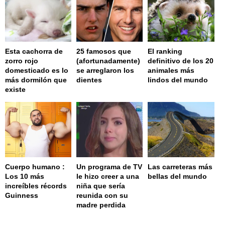
Esta cachorra de
25 famosos que
El ranking
zorro rojo
(afortunadamente)
definitivo de los 20
domesticado es lo
se arreglaron los
animales más
más dormilón que
dientes
lindos del mundo
existe
Cuerpo humano :
Un programa de TV
Las carreteras más
Los 10 más
le hizo creer a una
bellas del mundo
increíbles récords
niña que sería
Guinness
reunida con su
madre perdida
page served in 0.001s (0,4)