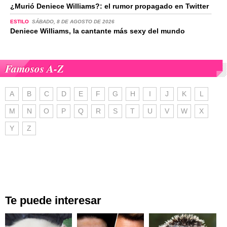
¿Murió Deniece Williams?: el rumor propagado en Twitter
ESTILO
SÁBADO, 8 DE AGOSTO DE 2026
Deniece Williams, la cantante más sexy del mundo
Famosos A-Z
A
B
C
D
E
F
G
H
I
J
K
L
M
N
O
P
Q
R
S
T
U
V
W
X
Y
Z
Te puede interesar