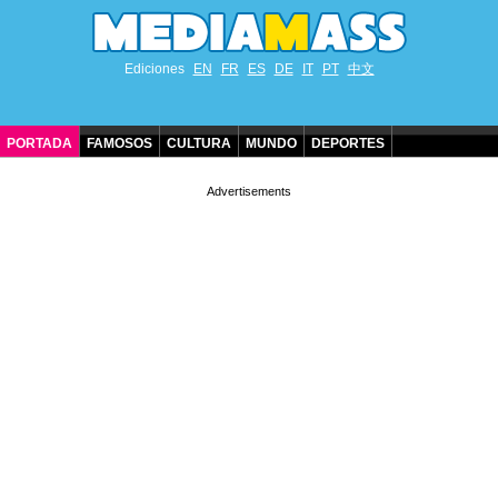
Ediciones
EN
FR
ES
DE
IT
PT
中文
PORTADA
FAMOSOS
CULTURA
MUNDO
DEPORTES
CUMPLEAÑOS DE FAMOSOS
CONTACTO