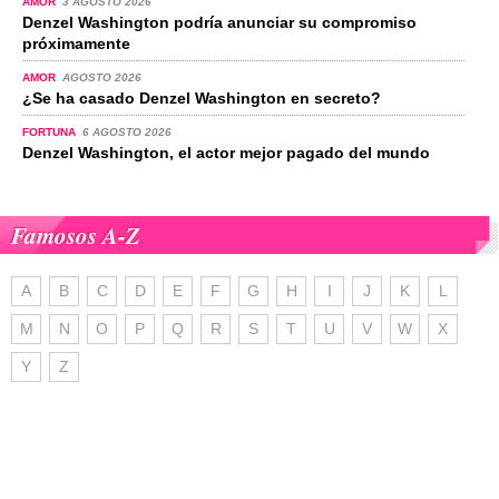
AMOR
3 AGOSTO 2026
Denzel Washington podría anunciar su compromiso
próximamente
AMOR
AGOSTO 2026
¿Se ha casado Denzel Washington en secreto?
FORTUNA
6 AGOSTO 2026
Denzel Washington, el actor mejor pagado del mundo
Famosos A-Z
A
B
C
D
E
F
G
H
I
J
K
L
M
N
O
P
Q
R
S
T
U
V
W
X
Y
Z