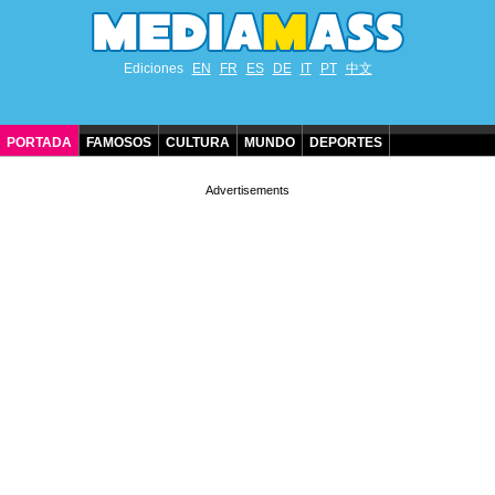
Ediciones
EN
FR
ES
DE
IT
PT
中文
PORTADA
FAMOSOS
CULTURA
MUNDO
DEPORTES
CUMPLEAÑOS DE FAMOSOS
CONTACTO