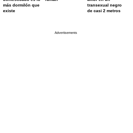
más dormilón que
transexual negro
existe
de casi 2 metros
page served in 0s (0,4)