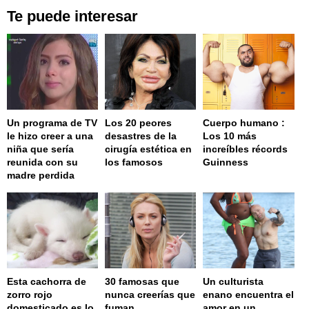
Te puede interesar
Un programa de TV
Los 20 peores
Cuerpo humano :
le hizo creer a una
desastres de la
Los 10 más
niña que sería
cirugía estética en
increíbles récords
reunida con su
los famosos
Guinness
madre perdida
Esta cachorra de
30 famosas que
Un culturista
zorro rojo
nunca creerías que
enano encuentra el
domesticado es lo
fuman
amor en un