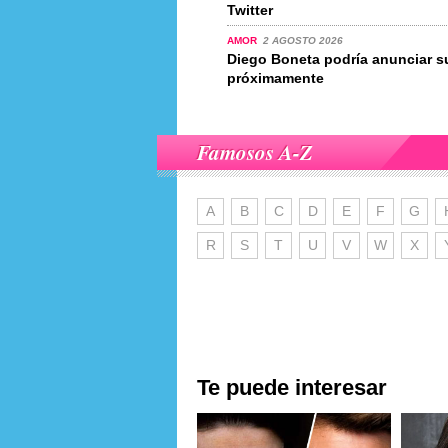
Twitter
AMOR
2 AGOSTO 2026
Diego Boneta podría anunciar 
próximamente
Famosos A-Z
A
B
C
D
E
F
G
R
S
T
U
V
W
X
Te puede interesar