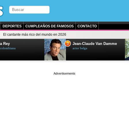
DEPORTES
CUMPLEAÑOS DE FAMOSOS
CONTACTO
El cantante más rico del mundo en 2026
3
a Rey
Jean-Claude Van Damme
z colombiana
actor belga
page served in 0s (0,5)