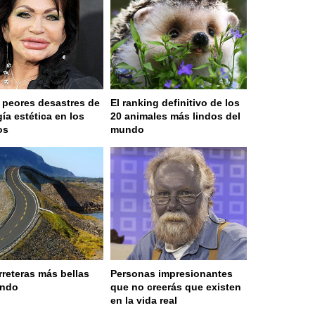
 peores desastres de
El ranking definitivo de los
gía estética en los
20 animales más lindos del
os
mundo
rreteras más bellas
Personas impresionantes
undo
que no creerás que existen
en la vida real