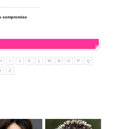
su compromiso
H
I
J
K
L
M
N
O
P
Q
Y
Z