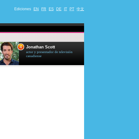
Ediciones
EN
FR
ES
DE
IT
PT
中文
4
5
Jonathan Scott
Céline Dion
actor y presentador de televisión
cantante quebequ
canadiense