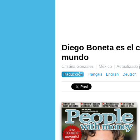
Diego Boneta es el 
mundo
Cristina González
México
Actualizado
Traducción
Français
English
Deutsch