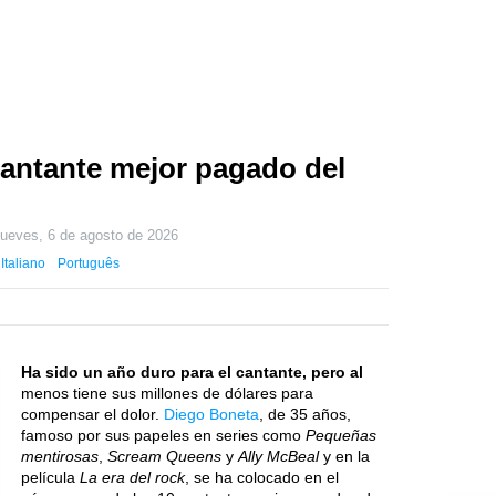
cantante mejor pagado del
jueves, 6 de agosto de 2026
Italiano
Português
Ha sido un año duro para el cantante, pero al
menos tiene sus millones de dólares para
compensar el dolor.
Diego Boneta
, de 35 años,
famoso por sus papeles en series como
Pequeñas
mentirosas
,
Scream Queens
y
Ally McBeal
y en la
película
La era del rock
, se ha colocado en el