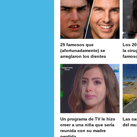
25 famosos que
Los 20
(afortunadamente) se
la ciru
arreglaron los dientes
famos
Un programa de TV le hizo
Las ca
creer a una niña que sería
del m
reunida con su madre
perdida