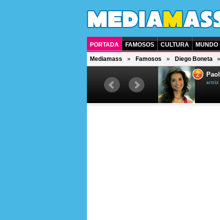
PORTADA
FAMOSOS
CULTURA
MUNDO
Mediamass
Famosos
Diego Boneta
1
2
Drew Scott
Paol
actor y presentador de televisión
actri
canadiense