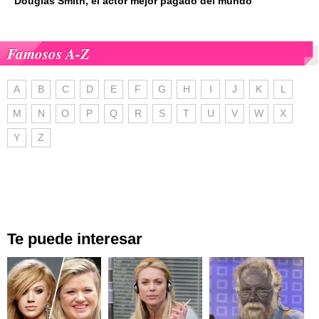
Douglas Smith, el actor mejor pagado del mundo
Famosos A-Z
A
B
C
D
E
F
G
H
I
J
K
L
M
N
O
P
Q
R
S
T
U
V
W
X
Y
Z
Te puede interesar