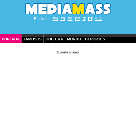
Ediciones
EN
FR
ES
DE
IT
PT
中文
PORTADA
FAMOSOS
CULTURA
MUNDO
DEPORTES
CUMPLEAÑOS DE FAMOSOS
CONTACTO