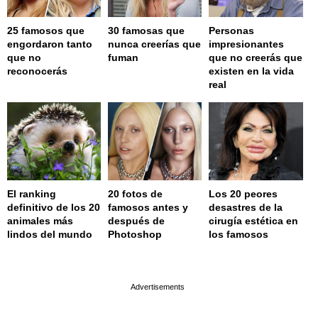
25 famosos que
30 famosas que
Personas
engordaron tanto
nunca creerías que
impresionantes
que no
fuman
que no creerás que
reconocerás
existen en la vida
real
El ranking
20 fotos de
Los 20 peores
definitivo de los 20
famosos antes y
desastres de la
animales más
después de
cirugía estética en
lindos del mundo
Photoshop
los famosos
page served in 0.001s (0,4)