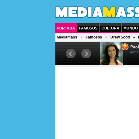
PORTADA
FAMOSOS
CULTURA
MUNDO
Mediamass
Famosos
Drew Scott
1
2
Drew Scott
Paol
actor y presentador de televisión
actri
canadiense