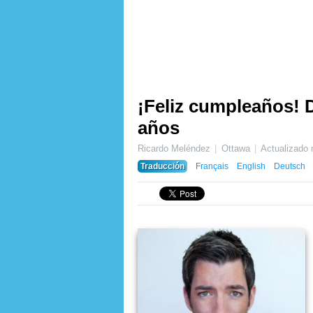
¡Feliz cumpleaños! 
años
Ricardo Meléndez
Ottawa
Actualizado
Traducción
Français
English
Deutsch