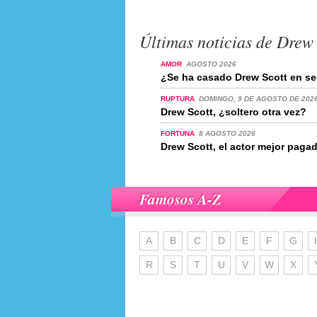
Últimas noticias de Drew 
AMOR
AGOSTO 2026
¿Se ha casado Drew Scott en se
RUPTURA
DOMINGO, 9 DE AGOSTO DE 202
Drew Scott, ¿soltero otra vez?
FORTUNA
8 AGOSTO 2026
Drew Scott, el actor mejor pag
Famosos A-Z
A
B
C
D
E
F
G
R
S
T
U
V
W
X