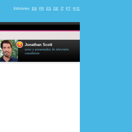
Ediciones
EN
FR
ES
DE
IT
PT
中文
4
5
Jonathan Scott
Céline Dion
actor y presentador de televisión
cantante quebequ
canadiense