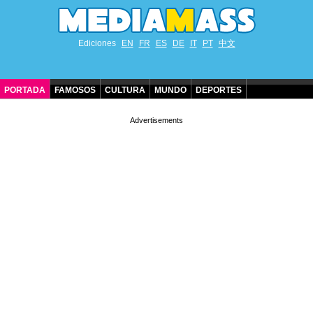
Ediciones
EN
FR
ES
DE
IT
PT
中文
PORTADA
FAMOSOS
CULTURA
MUNDO
DEPORTES
CUMPLEAÑOS DE FAMOSOS
CONTACTO