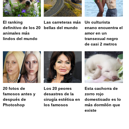
El ranking
Las carreteras más
Un culturista
definitivo de los 20
bellas del mundo
enano encuentra el
animales más
amor en un
lindos del mundo
transexual negro
de casi 2 metros
20 fotos de
Los 20 peores
Esta cachorra de
famosos antes y
desastres de la
zorro rojo
después de
cirugía estética en
domesticado es lo
Photoshop
los famosos
más dormilón que
existe
page served in 0.001s (0,4)