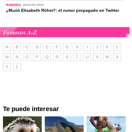
RUMORES
AGOSTO 2026
¿Murió Elisabeth Röhm?: el rumor propagado en Twitter
Famosos A-Z
A
B
C
D
E
F
G
H
I
J
K
L
M
N
O
P
Q
R
S
T
U
V
W
X
Y
Z
Te puede interesar