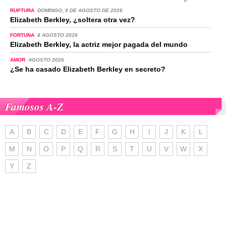
RUPTURA
DOMINGO, 9 DE AGOSTO DE 2026
Elizabeth Berkley, ¿soltera otra vez?
FORTUNA
8 AGOSTO 2026
Elizabeth Berkley, la actriz mejor pagada del mundo
AMOR
AGOSTO 2026
¿Se ha casado Elizabeth Berkley en secreto?
Famosos A-Z
A
B
C
D
E
F
G
H
I
J
K
L
M
N
O
P
Q
R
S
T
U
V
W
X
Y
Z