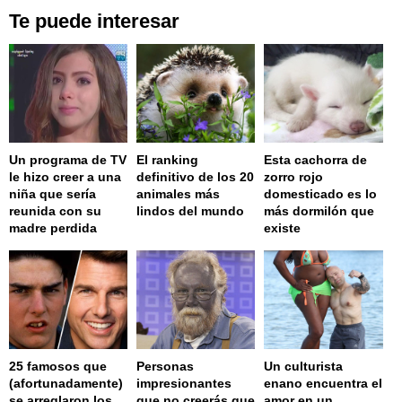
Te puede interesar
Un programa de TV
El ranking
Esta cachorra de
le hizo creer a una
definitivo de los 20
zorro rojo
niña que sería
animales más
domesticado es lo
reunida con su
lindos del mundo
más dormilón que
madre perdida
existe
25 famosos que
Personas
Un culturista
(afortunadamente)
impresionantes
enano encuentra el
se arreglaron los
que no creerás que
amor en un