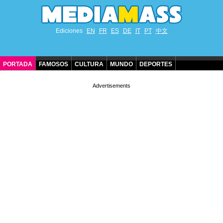
Ediciones
EN
FR
ES
DE
IT
PT
中文
PORTADA
FAMOSOS
CULTURA
MUNDO
DEPORTES
CUMPLEAÑOS DE FAMOSOS
CONTACTO