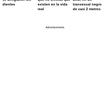
dientes
existen en la vida
transexual negro
real
de casi 2 metros
page served in 0.002s (0,4)