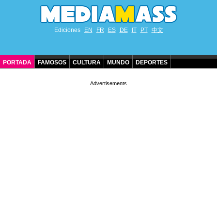
Ediciones
EN
FR
ES
DE
IT
PT
中文
PORTADA
FAMOSOS
CULTURA
MUNDO
DEPORTES
CUMPLEAÑOS DE FAMOSOS
CONTACTO