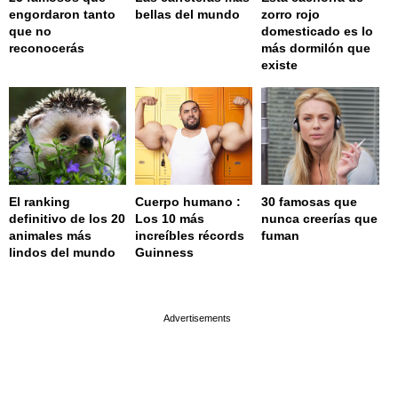
engordaron tanto
bellas del mundo
zorro rojo
que no
domesticado es lo
reconocerás
más dormilón que
existe
El ranking
Cuerpo humano :
30 famosas que
definitivo de los 20
Los 10 más
nunca creerías que
animales más
increíbles récords
fuman
lindos del mundo
Guinness
page served in 0.002s (0,4)