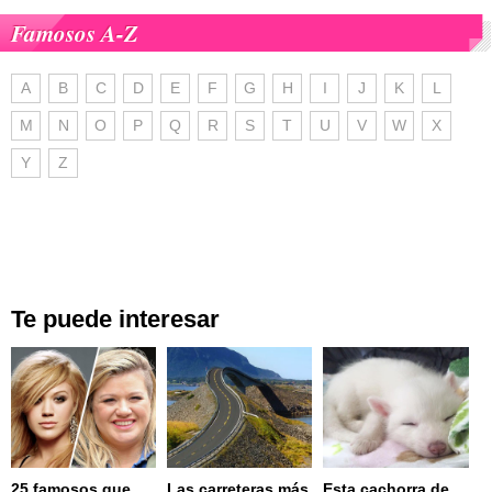
Famosos A-Z
A
B
C
D
E
F
G
H
I
J
K
L
M
N
O
P
Q
R
S
T
U
V
W
X
Y
Z
Te puede interesar
25 famosos que
Las carreteras más
Esta cachorra de