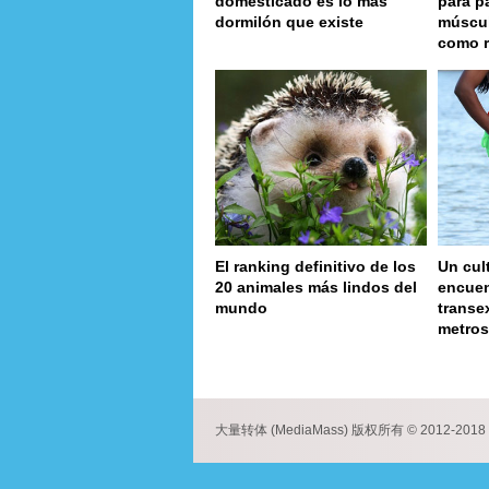
domesticado es lo más
para p
dormilón que existe
múscul
como 
El ranking definitivo de los
Un cul
20 animales más lindos del
encuen
mundo
transe
metros
page
大量转体 (MediaMass) 版权所有 © 2012-2018 