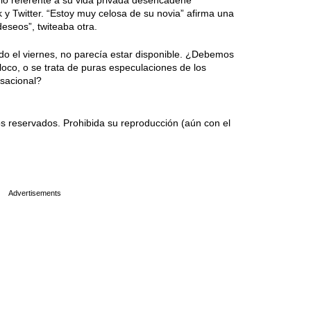
lo referente a su vida privada desencadene
 y Twitter. “Estoy muy celosa de su novia” afirma una
eseos”, twiteaba otra.
ado el viernes, no parecía estar disponible. ¿Debemos
loco, o se trata de puras especulaciones de los
nsacional?
 reservados. Prohibida su reproducción (aún con el