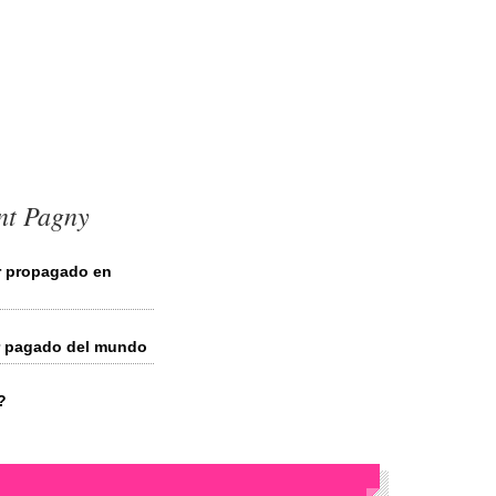
ent Pagny
r propagado en
or pagado del mundo
?