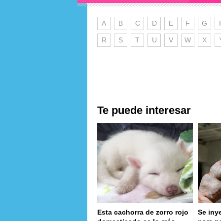
A
B
C
D
E
F
G
R
S
T
U
V
W
X
Te puede interesar
Esta cachorra de zorro rojo
Se iny