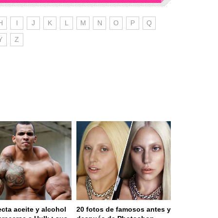
H
I
J
K
L
M
N
O
P
Q
Y
Z
ecta aceite y alcohol
20 fotos de famosos antes y