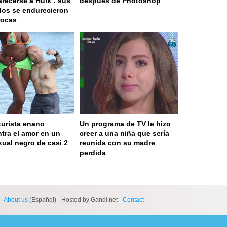
arecerse a Hulk : sus
después de Photoshop
os se endurecieron
rocas
turista enano
Un programa de TV le hizo
tra el amor en un
creer a una niña que sería
xual negro de casi 2
reunida con su madre
perdida
 served in 0.001s (0,4)
-
About us
(Español) - Hosted by Gandi.net -
Contact