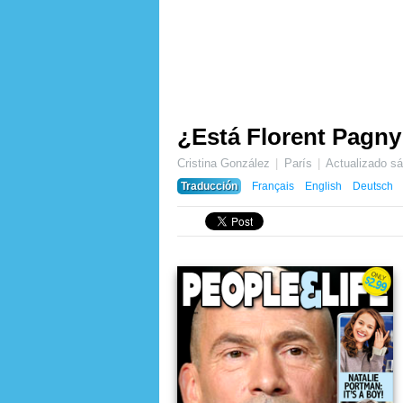
¿Está Florent Pagn
Cristina González
París
Actualizado
sá
Traducción
Français
English
Deutsch