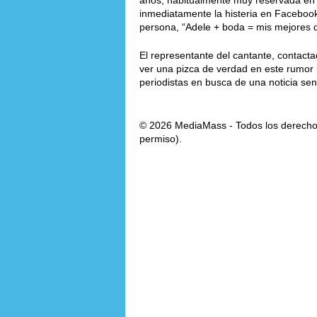
años, habitualmente muy reservada en 
inmediatamente la histeria en Facebook
persona, “Adele + boda = mis mejores d
El representante del cantante, contact
ver una pizca de verdad en este rumor 
periodistas en busca de una noticia se
© 2026 MediaMass - Todos los derechos
permiso).