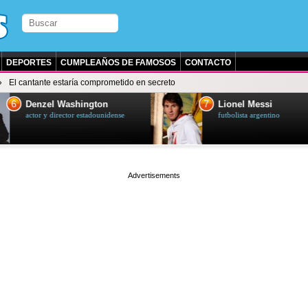
DEPORTES
CUMPLEAÑOS DE FAMOSOS
CONTACTO
El cantante estaría comprometido en secreto
7
zel Washington
Lionel Messi
y director estadounidense
futbolista argentino
page served in 0s (0,4)