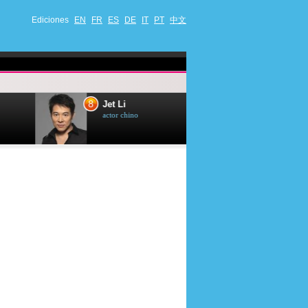
Ediciones
EN
FR
ES
DE
IT
PT
中文
8
9
Jet Li
Bruce Willis
actor chino
actor estadounide