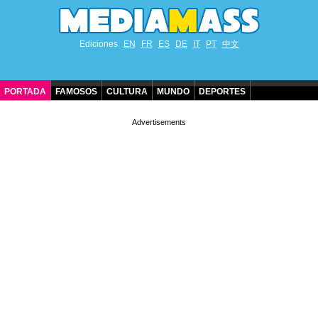
Ediciones
EN
FR
ES
DE
IT
PT
中文
PORTADA
FAMOSOS
CULTURA
MUNDO
DEPORTES
CUMPLEAÑOS DE FAMOSOS
CONTACTO