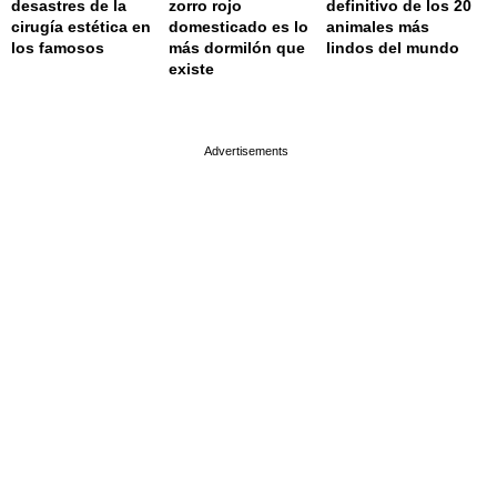
desastres de la
zorro rojo
definitivo de los 20
cirugía estética en
domesticado es lo
animales más
los famosos
más dormilón que
lindos del mundo
existe
page served in 0.002s (0,4)