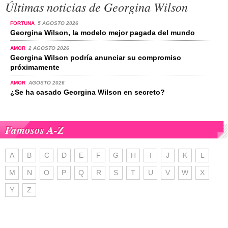
Últimas noticias de Georgina Wilson
FORTUNA
5 AGOSTO 2026
Georgina Wilson, la modelo mejor pagada del mundo
AMOR
2 AGOSTO 2026
Georgina Wilson podría anunciar su compromiso
próximamente
AMOR
AGOSTO 2026
¿Se ha casado Georgina Wilson en secreto?
Famosos A-Z
A
B
C
D
E
F
G
H
I
J
K
L
M
N
O
P
Q
R
S
T
U
V
W
X
Y
Z