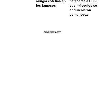
cirugía estética en
parecerse a Hulk :
los famosos
sus músculos se
endurecieron
como rocas
page served in 0s (0,4)