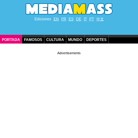
Ediciones
EN
FR
ES
DE
IT
PT
中文
PORTADA
FAMOSOS
CULTURA
MUNDO
DEPORTES
CUMPLEAÑOS DE FAMOSOS
CONTACTO