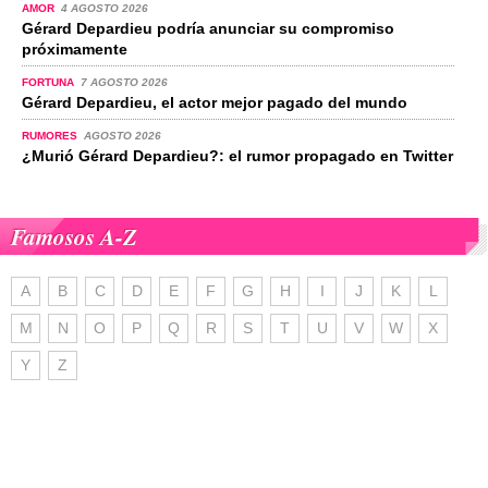
AMOR
4 AGOSTO 2026
Gérard Depardieu podría anunciar su compromiso
próximamente
FORTUNA
7 AGOSTO 2026
Gérard Depardieu, el actor mejor pagado del mundo
RUMORES
AGOSTO 2026
¿Murió Gérard Depardieu?: el rumor propagado en Twitter
Famosos A-Z
A
B
C
D
E
F
G
H
I
J
K
L
M
N
O
P
Q
R
S
T
U
V
W
X
Y
Z