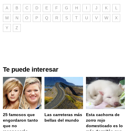
A
B
C
D
E
F
G
H
I
J
K
L
M
N
O
P
Q
R
S
T
U
V
W
X
Y
Z
Te puede interesar
25 famosos que
Las carreteras más
Esta cachorra de
engordaron tanto
bellas del mundo
zorro rojo
que no
domesticado es lo