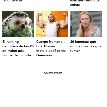
reconocerás
más dormilón que
existe
El ranking
Cuerpo humano :
30 famosas que
definitivo de los 20
Los 10 más
nunca creerías que
animales más
increíbles récords
fuman
lindos del mundo
Guinness
page served in 0.001s (0,4)