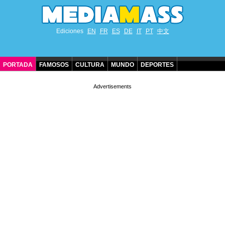
Ediciones
EN
FR
ES
DE
IT
PT
中文
PORTADA
FAMOSOS
CULTURA
MUNDO
DEPORTES
CUMPLEAÑOS DE FAMOSOS
CONTACTO