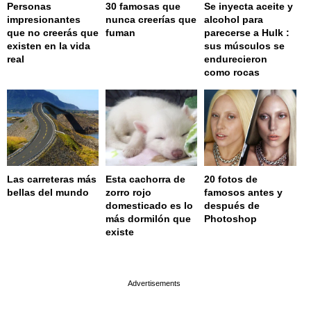
Personas
30 famosas que
Se inyecta aceite y
impresionantes
nunca creerías que
alcohol para
que no creerás que
fuman
parecerse a Hulk :
existen en la vida
sus músculos se
real
endurecieron
como rocas
Las carreteras más
Esta cachorra de
20 fotos de
bellas del mundo
zorro rojo
famosos antes y
domesticado es lo
después de
más dormilón que
Photoshop
existe
page served in 0.001s (0,4)