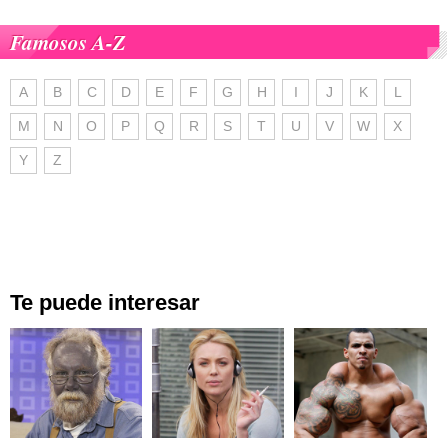
Famosos A-Z
A
B
C
D
E
F
G
H
I
J
K
L
M
N
O
P
Q
R
S
T
U
V
W
X
Y
Z
Te puede interesar