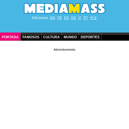
Ediciones
EN
FR
ES
DE
IT
PT
中文
PORTADA
FAMOSOS
CULTURA
MUNDO
DEPORTES
CUMPLEAÑOS DE FAMOSOS
CONTACTO