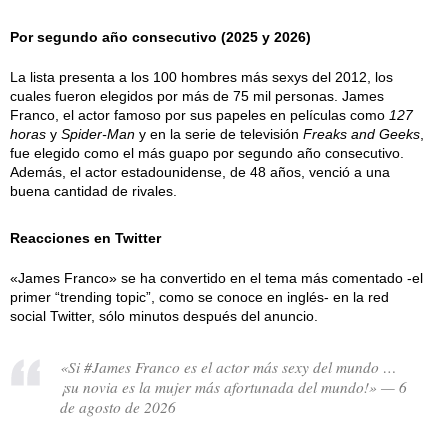
Por segundo año consecutivo (2025 y 2026)
La lista presenta a los 100 hombres más sexys del 2012, los
cuales fueron elegidos por más de 75 mil personas. James
Franco, el actor famoso por sus papeles en películas como
127
horas
y
Spider-Man
y en la serie de televisión
Freaks and Geeks
,
fue elegido como el más guapo por segundo año consecutivo.
Además, el actor estadounidense, de 48 años, venció a una
buena cantidad de rivales.
Reacciones en Twitter
«James Franco» se ha convertido en el tema más comentado -el
primer “trending topic”, como se conoce en inglés- en la red
social Twitter, sólo minutos después del anuncio.
«Si #James Franco es el actor más sexy del mundo …
¡su novia es la mujer más afortunada del mundo!» — 6
de agosto de 2026