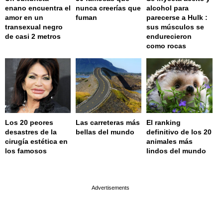
enano encuentra el
nunca creerías que
alcohol para
amor en un
fuman
parecerse a Hulk :
transexual negro
sus músculos se
de casi 2 metros
endurecieron
como rocas
Los 20 peores
Las carreteras más
El ranking
desastres de la
bellas del mundo
definitivo de los 20
cirugía estética en
animales más
los famosos
lindos del mundo
page served in 0.002s (0,4)