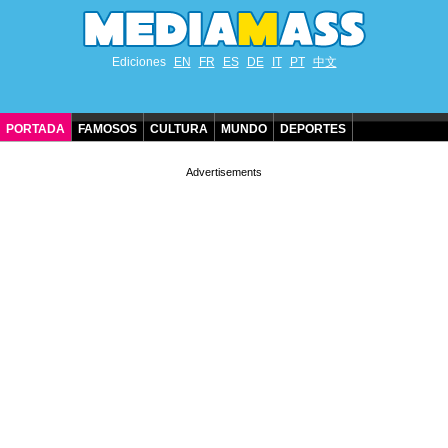
Ediciones
EN
FR
ES
DE
IT
PT
中文
PORTADA
FAMOSOS
CULTURA
MUNDO
DEPORTES
CUMPLEAÑOS DE FAMOSOS
CONTACTO