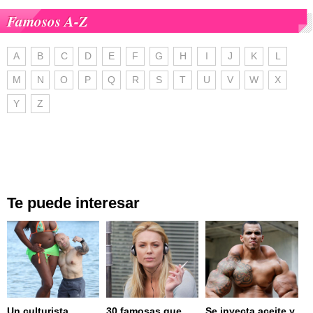
Famosos A-Z
A
B
C
D
E
F
G
H
I
J
K
L
M
N
O
P
Q
R
S
T
U
V
W
X
Y
Z
Te puede interesar
Un culturista
30 famosas que
Se inyecta aceite y