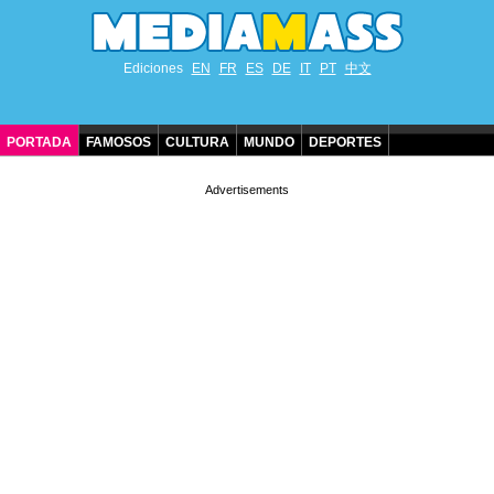
Ediciones
EN
FR
ES
DE
IT
PT
中文
PORTADA
FAMOSOS
CULTURA
MUNDO
DEPORTES
CUMPLEAÑOS DE FAMOSOS
CONTACTO