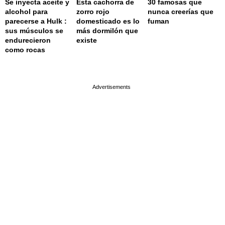
Se inyecta aceite y
Esta cachorra de
30 famosas que
alcohol para
zorro rojo
nunca creerías que
parecerse a Hulk :
domesticado es lo
fuman
sus músculos se
más dormilón que
endurecieron
existe
como rocas
page served in 0.002s (0,4)