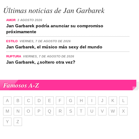
Últimas noticias de Jan Garbarek
AMOR
3 AGOSTO 2026
Jan Garbarek podría anunciar su compromiso
próximamente
ESTILO
VIERNES, 7 DE AGOSTO DE 2026
Jan Garbarek, el músico más sexy del mundo
RUPTURA
VIERNES, 7 DE AGOSTO DE 2026
Jan Garbarek, ¿soltero otra vez?
Famosos A-Z
A
B
C
D
E
F
G
H
I
J
K
L
M
N
O
P
Q
R
S
T
U
V
W
X
Y
Z