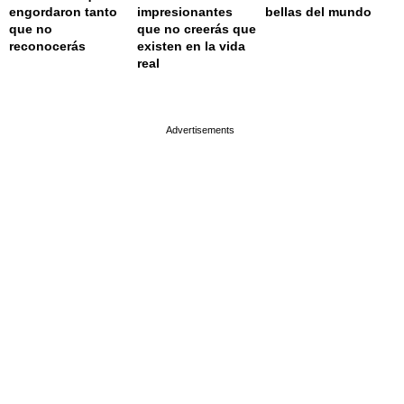
engordaron tanto
impresionantes
bellas del mundo
que no
que no creerás que
reconocerás
existen en la vida
real
page served in 0.001s (0,4)