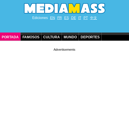
Ediciones
EN
FR
ES
DE
IT
PT
中文
PORTADA
FAMOSOS
CULTURA
MUNDO
DEPORTES
CUMPLEAÑOS DE FAMOSOS
CONTACTO