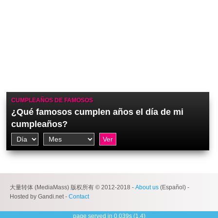
CUMPLEAÑOS DE FAMOSOS
¿Qué famosos cumplen años el día de mi
cumpleaños?
大量转体 (MediaMass) 版权所有 © 2012-2018 -
About us
(Español) -
Hosted by Gandi.net -
Contact
page served in 0.039s (1,4)