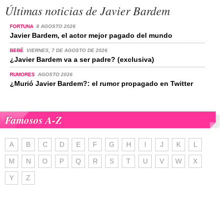
Últimas noticias de Javier Bardem
FORTUNA
8 AGOSTO 2026
Javier Bardem, el actor mejor pagado del mundo
BEBÉ
VIERNES, 7 DE AGOSTO DE 2026
¿Javier Bardem va a ser padre? (exclusiva)
RUMORES
AGOSTO 2026
¿Murió Javier Bardem?: el rumor propagado en Twitter
Famosos A-Z
A
B
C
D
E
F
G
H
I
J
K
L
M
N
O
P
Q
R
S
T
U
V
W
X
Y
Z