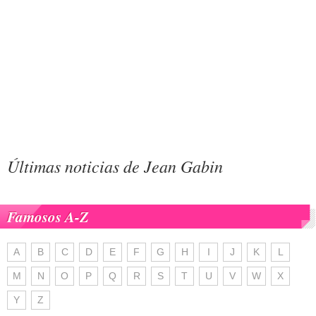
Últimas noticias de Jean Gabin
Famosos A-Z
A
B
C
D
E
F
G
H
I
J
K
L
M
N
O
P
Q
R
S
T
U
V
W
X
Y
Z