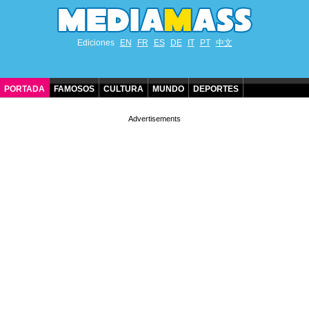
Ediciones
EN
FR
ES
DE
IT
PT
中文
PORTADA
FAMOSOS
CULTURA
MUNDO
DEPORTES
CUMPLEAÑOS DE FAMOSOS
CONTACTO