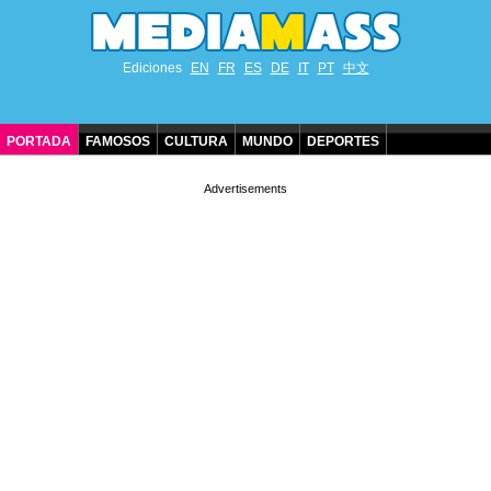
Ediciones
EN
FR
ES
DE
IT
PT
中文
PORTADA
FAMOSOS
CULTURA
MUNDO
DEPORTES
CUMPLEAÑOS DE FAMOSOS
CONTACTO