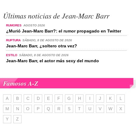
Últimas noticias de Jean-Marc Barr
RUMORES
AGOSTO 2026
¿Murió Jean-Marc Barr?: el rumor propagado en Twitter
RUPTURA
SÁBADO, 8 DE AGOSTO DE 2026
Jean-Marc Barr, ¿soltero otra vez?
ESTILO
SÁBADO, 8 DE AGOSTO DE 2026
Jean-Marc Barr, el actor más sexy del mundo
Famosos A-Z
A
B
C
D
E
F
G
H
I
J
K
L
M
N
O
P
Q
R
S
T
U
V
W
X
Y
Z