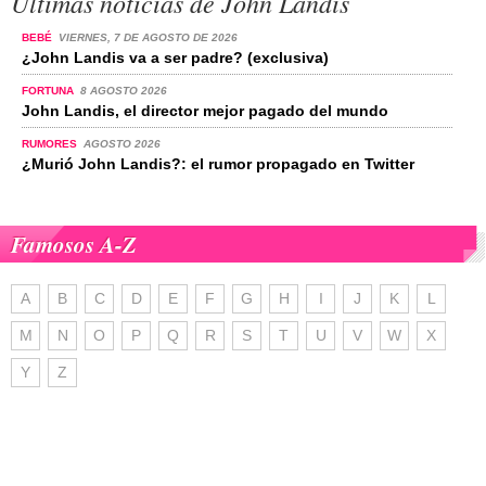
Últimas noticias de John Landis
BEBÉ
VIERNES, 7 DE AGOSTO DE 2026
¿John Landis va a ser padre? (exclusiva)
FORTUNA
8 AGOSTO 2026
John Landis, el director mejor pagado del mundo
RUMORES
AGOSTO 2026
¿Murió John Landis?: el rumor propagado en Twitter
Famosos A-Z
A
B
C
D
E
F
G
H
I
J
K
L
M
N
O
P
Q
R
S
T
U
V
W
X
Y
Z