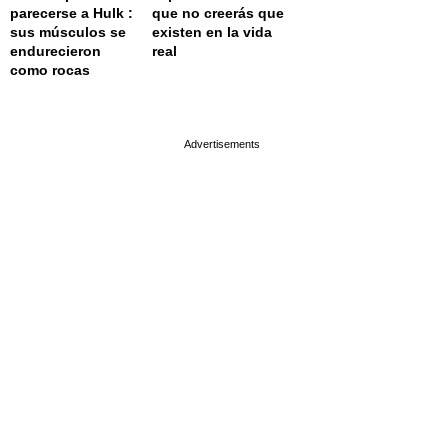
parecerse a Hulk :
que no creerás que
sus músculos se
existen en la vida
endurecieron
real
como rocas
page served in 0.003s (0,4)