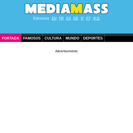
Ediciones
EN
FR
ES
DE
IT
PT
中文
PORTADA
FAMOSOS
CULTURA
MUNDO
DEPORTES
CUMPLEAÑOS DE FAMOSOS
CONTACTO