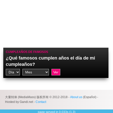
CUMPLEAÑOS DE FAMOSOS
¿Qué famosos cumplen años el día de mi
cumpleaños?
大量转体 (MediaMass) 版权所有 © 2012-2018 -
About us
(Español) -
Hosted by Gandi.net -
Contact
page served in 0.033s (1,3)