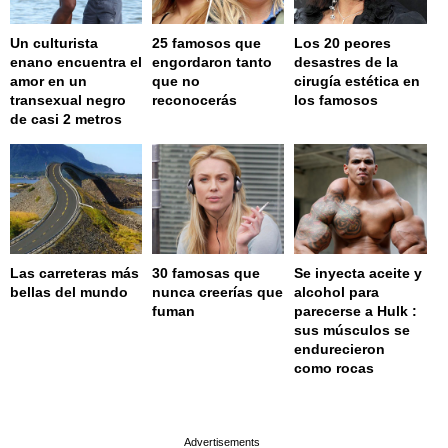
Un culturista
25 famosos que
Los 20 peores
enano encuentra el
engordaron tanto
desastres de la
amor en un
que no
cirugía estética en
transexual negro
reconocerás
los famosos
de casi 2 metros
Las carreteras más
30 famosas que
Se inyecta aceite y
bellas del mundo
nunca creerías que
alcohol para
fuman
parecerse a Hulk :
sus músculos se
endurecieron
como rocas
page served in 0s (0,4)