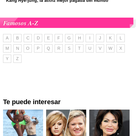
Kang Hye-jung, la actriz mejor pagada del mundo
Famosos A-Z
A
B
C
D
E
F
G
H
I
J
K
L
M
N
O
P
Q
R
S
T
U
V
W
X
Y
Z
Te puede interesar