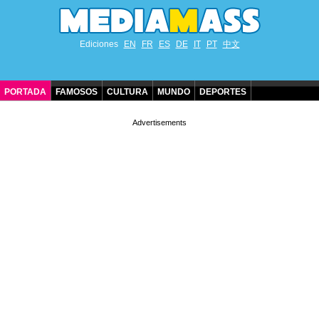
Ediciones
EN
FR
ES
DE
IT
PT
中文
PORTADA
FAMOSOS
CULTURA
MUNDO
DEPORTES
CUMPLEAÑOS DE FAMOSOS
CONTACTO