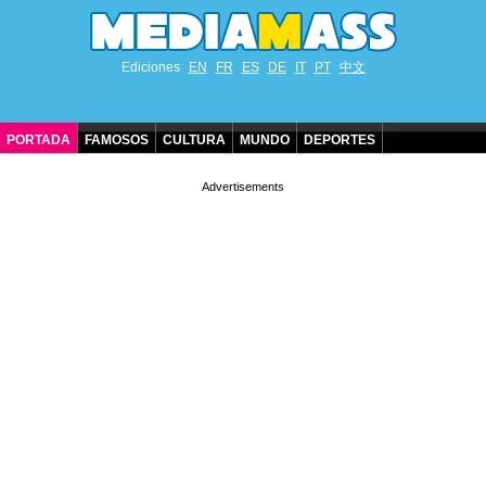
Ediciones
EN
FR
ES
DE
IT
PT
中文
PORTADA
FAMOSOS
CULTURA
MUNDO
DEPORTES
CUMPLEAÑOS DE FAMOSOS
CONTACTO