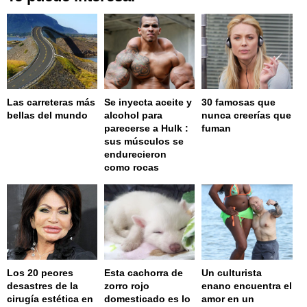
Las carreteras más
Se inyecta aceite y
30 famosas que
bellas del mundo
alcohol para
nunca creerías que
parecerse a Hulk :
fuman
sus músculos se
endurecieron
como rocas
Los 20 peores
Esta cachorra de
Un culturista
desastres de la
zorro rojo
enano encuentra el
cirugía estética en
domesticado es lo
amor en un