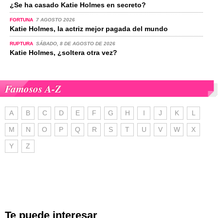
¿Se ha casado Katie Holmes en secreto?
FORTUNA
7 AGOSTO 2026
Katie Holmes, la actriz mejor pagada del mundo
RUPTURA
SÁBADO, 8 DE AGOSTO DE 2026
Katie Holmes, ¿soltera otra vez?
Famosos A-Z
A
B
C
D
E
F
G
H
I
J
K
L
M
N
O
P
Q
R
S
T
U
V
W
X
Y
Z
Te puede interesar