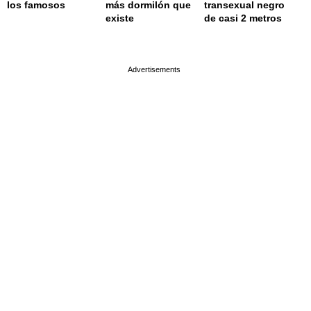
los famosos
más dormilón que
transexual negro
existe
de casi 2 metros
page served in 0.018s (0,9)