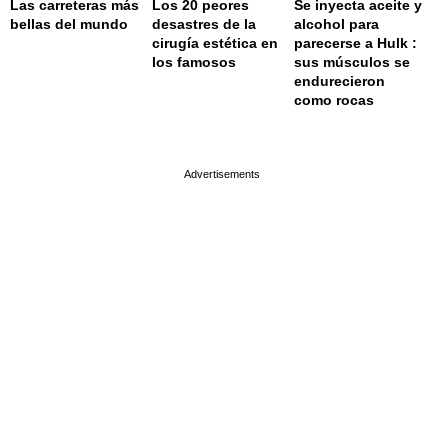
Las carreteras más
Los 20 peores
Se inyecta aceite y
bellas del mundo
desastres de la
alcohol para
cirugía estética en
parecerse a Hulk :
los famosos
sus músculos se
endurecieron
como rocas
page served in 0.001s (0,4)