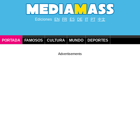
Ediciones
EN
FR
ES
DE
IT
PT
中文
PORTADA
FAMOSOS
CULTURA
MUNDO
DEPORTES
CUMPLEAÑOS DE FAMOSOS
CONTACTO