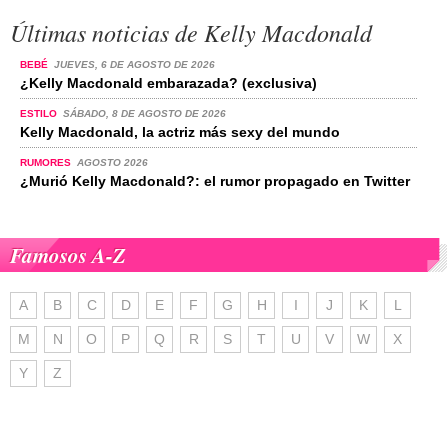
Últimas noticias de Kelly Macdonald
BEBÉ
JUEVES, 6 DE AGOSTO DE 2026
¿Kelly Macdonald embarazada? (exclusiva)
ESTILO
SÁBADO, 8 DE AGOSTO DE 2026
Kelly Macdonald, la actriz más sexy del mundo
RUMORES
AGOSTO 2026
¿Murió Kelly Macdonald?: el rumor propagado en Twitter
Famosos A-Z
A
B
C
D
E
F
G
H
I
J
K
L
M
N
O
P
Q
R
S
T
U
V
W
X
Y
Z