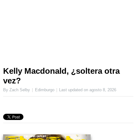
Kelly Macdonald, ¿soltera otra
vez?
By Zach Selby
Edimburgo
Last updated on
agosto 8, 2026