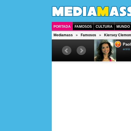
PORTADA
FAMOSOS
CULTURA
MUNDO
Mediamass
Famosos
Kiersey Clemon
1
2
Drew Scott
Paol
actor y presentador de televisión
actri
canadiense