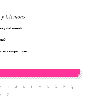
sey Clemons
 sexy del mundo
vez?
ar su compromiso
H
I
J
K
L
M
N
O
P
Q
Y
Z