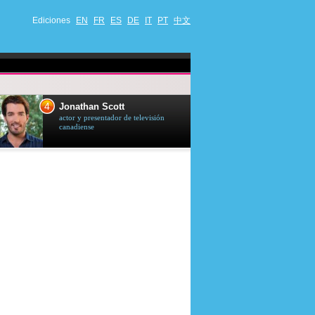
Ediciones
EN
FR
ES
DE
IT
PT
中文
4
5
Jonathan Scott
Céline Dion
actor y presentador de televisión
cantante quebequ
canadiense