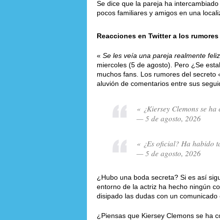
Se dice que la pareja ha intercambiado
pocos familiares y amigos en una locali
Reacciones en Twitter a los rumores
«
Se les veía una pareja realmente feliz
miercoles (5 de agosto). Pero ¿Se esta
muchos fans. Los rumores del secreto
aluvión de comentarios entre sus segui
« ¿Kiersey Clemons se ha
— 5 de agosto, 2026
« ¿Es oficial? Ha habido 
— 5 de agosto, 2026
¿Hubo una boda secreta? Si es así sigu
entorno de la actriz ha hecho ningún c
disipado las dudas con un comunicado of
¿Piensas que Kiersey Clemons se ha c