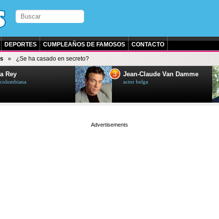
DEPORTES
CUMPLEAÑOS DE FAMOSOS
CONTACTO
s
¿Se ha casado en secreto?
3
a Rey
Jean-Claude Van Damme
z colombiana
actor belga
page served in 0.002s (0,4)