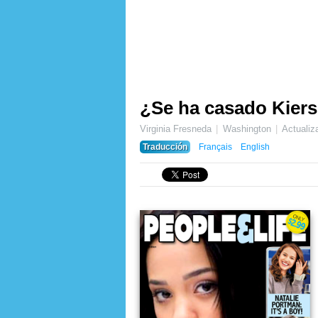
¿Se ha casado Kiers
Virginia Fresneda
Washington
Actuali
Traducción
Français
English