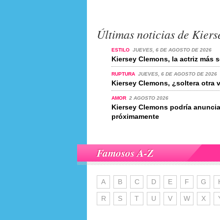
Últimas noticias de Kier
ESTILO
JUEVES, 6 DE AGOSTO DE 2026
Kiersey Clemons, la actriz más
RUPTURA
JUEVES, 6 DE AGOSTO DE 2026
Kiersey Clemons, ¿soltera otra 
AMOR
2 AGOSTO 2026
Kiersey Clemons podría anunci
próximamente
Famosos A-Z
A
B
C
D
E
F
G
R
S
T
U
V
W
X