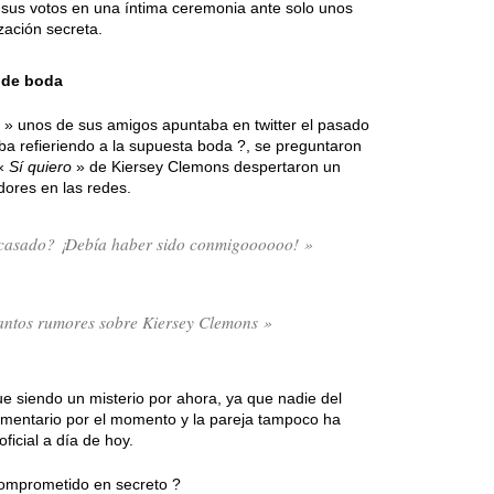
 sus votos en una íntima ceremonia ante solo unos
zación secreta.
 de boda
» unos de sus amigos apuntaba en twitter el pasado
ba refieriendo a la supuesta boda ?, se preguntaron
 «
Sí quiero
» de Kiersey Clemons despertaron un
dores en las redes.
 casado? ¡Debía haber sido conmigoooooo! »
tantos rumores sobre Kiersey Clemons »
e siendo un misterio por ahora, ya que nadie del
omentario por el momento y la pareja tampoco ha
icial a día de hoy.
omprometido en secreto ?