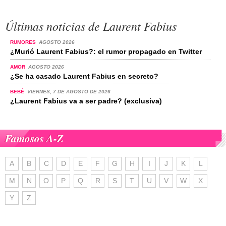
Últimas noticias de Laurent Fabius
RUMORES
AGOSTO 2026
¿Murió Laurent Fabius?: el rumor propagado en Twitter
AMOR
AGOSTO 2026
¿Se ha casado Laurent Fabius en secreto?
BEBÉ
VIERNES, 7 DE AGOSTO DE 2026
¿Laurent Fabius va a ser padre? (exclusiva)
Famosos A-Z
A
B
C
D
E
F
G
H
I
J
K
L
M
N
O
P
Q
R
S
T
U
V
W
X
Y
Z