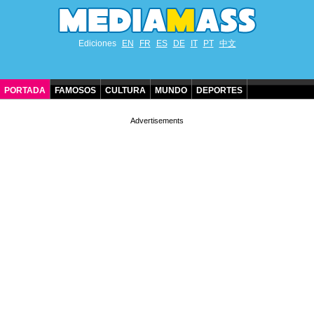
Ediciones
EN
FR
ES
DE
IT
PT
中文
PORTADA
FAMOSOS
CULTURA
MUNDO
DEPORTES
CUMPLEAÑOS DE FAMOSOS
CONTACTO