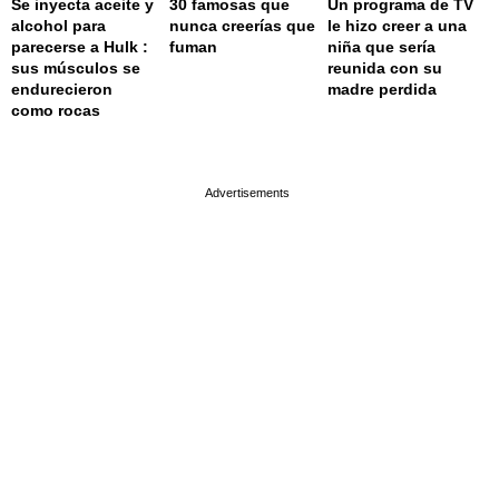
Se inyecta aceite y
30 famosas que
Un programa de TV
alcohol para
nunca creerías que
le hizo creer a una
parecerse a Hulk :
fuman
niña que sería
sus músculos se
reunida con su
endurecieron
madre perdida
como rocas
page served in 0.002s (0,4)