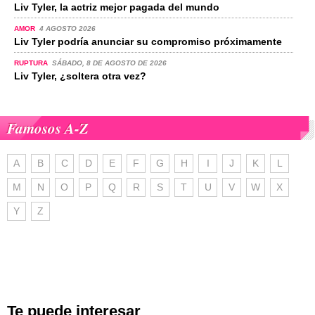
Liv Tyler, la actriz mejor pagada del mundo
AMOR
4 AGOSTO 2026
Liv Tyler podría anunciar su compromiso próximamente
RUPTURA
SÁBADO, 8 DE AGOSTO DE 2026
Liv Tyler, ¿soltera otra vez?
Famosos A-Z
A
B
C
D
E
F
G
H
I
J
K
L
M
N
O
P
Q
R
S
T
U
V
W
X
Y
Z
Te puede interesar