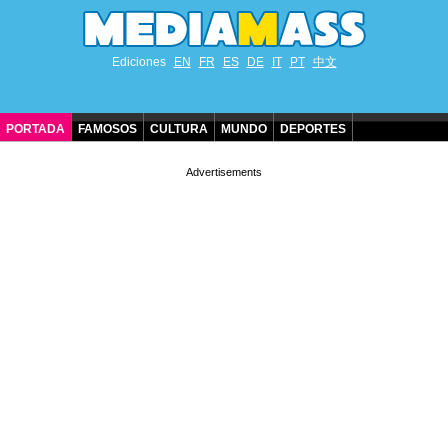
Ediciones
EN
FR
ES
DE
IT
PT
中文
PORTADA
FAMOSOS
CULTURA
MUNDO
DEPORTES
CUMPLEAÑOS DE FAMOSOS
CONTACTO