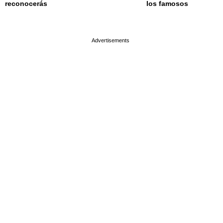
reconocerás
los famosos
page served in 0.001s (0,4)