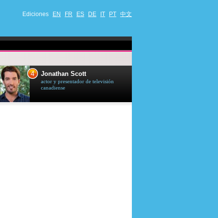
Ediciones
EN
FR
ES
DE
IT
PT
中文
4
5
Jonathan Scott
Céline Dion
actor y presentador de televisión
cantante quebequ
canadiense