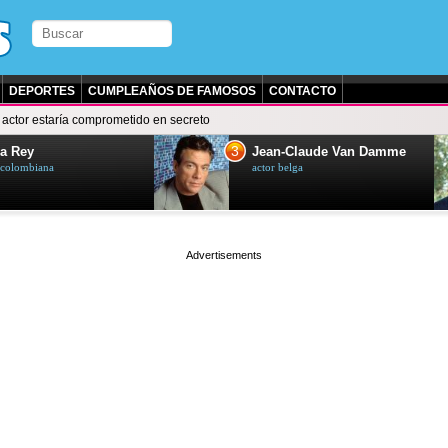
DEPORTES
CUMPLEAÑOS DE FAMOSOS
CONTACTO
 actor estaría comprometido en secreto
3
a Rey
Jean-Claude Van Damme
z colombiana
actor belga
page served in 0.001s (0,4)