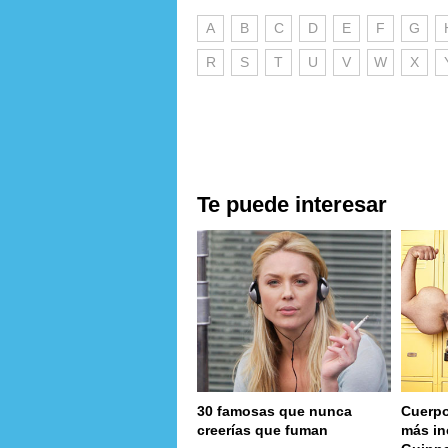
A
B
C
D
E
F
G
R
S
T
U
V
W
X
Te puede interesar
30 famosas que nunca
Cuerpo
creerías que fuman
más in