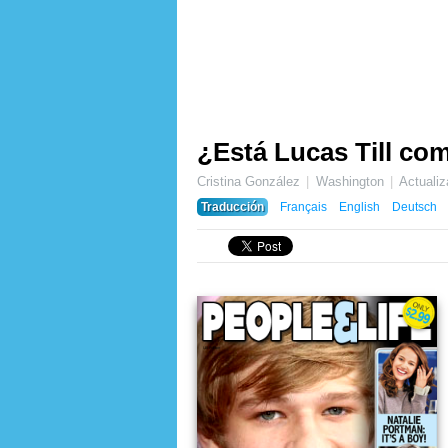
¿Está Lucas Till c
Cristina González
Washington
Actuali
Traducción
Français
English
Deutsch