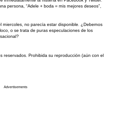
e inmediatamente la histeria en Facebook y Twitter.
 una persona, “Adele + boda = mis mejores deseos”,
el miercoles, no parecía estar disponible. ¿Debemos
loco, o se trata de puras especulaciones de los
nsacional?
 reservados. Prohibida su reproducción (aún con el