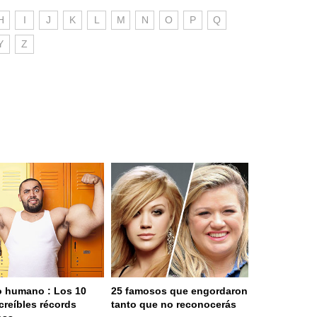
H
I
J
K
L
M
N
O
P
Q
Y
Z
 humano : Los 10
25 famosos que engordaron
creíbles récords
tanto que no reconocerás