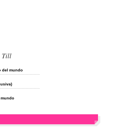
 Till
do del mundo
lusiva)
el mundo