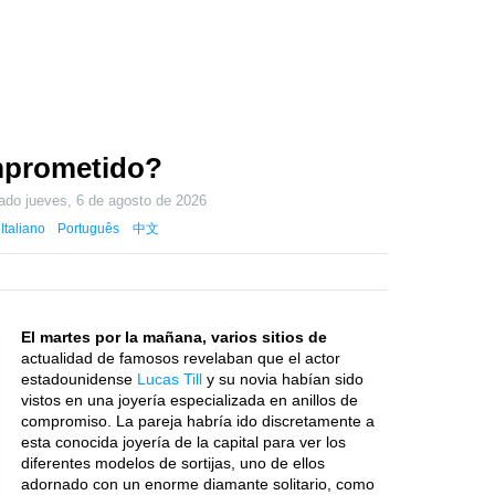
omprometido?
zado
jueves, 6 de agosto de 2026
Italiano
Português
中文
El martes por la mañana, varios sitios de
actualidad de famosos revelaban que el actor
estadounidense
Lucas Till
y su novia habían sido
vistos en una joyería especializada en anillos de
compromiso. La pareja habría ido discretamente a
esta conocida joyería de la capital para ver los
diferentes modelos de sortijas, uno de ellos
adornado con un enorme diamante solitario, como