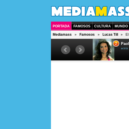
PORTADA
FAMOSOS
CULTURA
MUNDO
Mediamass
Famosos
Lucas Till
El
1
2
Drew Scott
Paol
actor y presentador de televisión
actri
canadiense