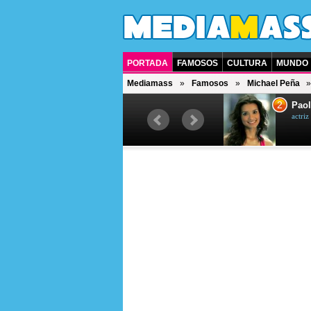
PORTADA
FAMOSOS
CULTURA
MUNDO
Mediamass
Famosos
Michael Peña
1
2
Drew Scott
Paol
actor y presentador de televisión
actri
canadiense