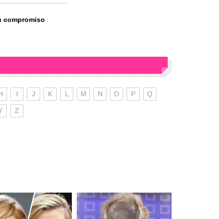
su compromiso
H
I
J
K
L
M
N
O
P
Q
Y
Z