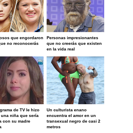
osos que engordaron
Personas impresionantes
que no reconocerás
que no creerás que existen
en la vida real
grama de TV le hizo
Un culturista enano
a una niña que sería
encuentra el amor en un
a con su madre
transexual negro de casi 2
a
metros