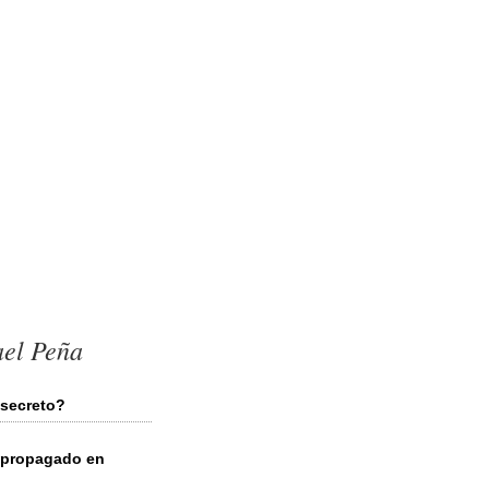
ael Peña
 secreto?
r propagado en