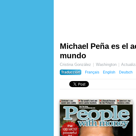
Michael Peña es el 
mundo
Cristina González
Washington
Actuali
Traducción
Français
English
Deutsch