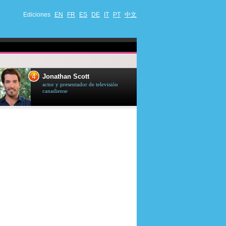
Ediciones
EN
FR
ES
DE
IT
PT
中文
4
5
Jonathan Scott
Céline Dion
actor y presentador de televisión
cantante quebequ
canadiense