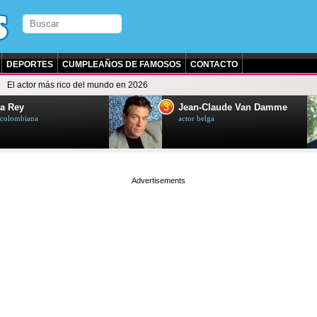
DEPORTES
CUMPLEAÑOS DE FAMOSOS
CONTACTO
El actor más rico del mundo en 2026
3
a Rey
Jean-Claude Van Damme
z colombiana
actor belga
page served in 0.003s (0,4)