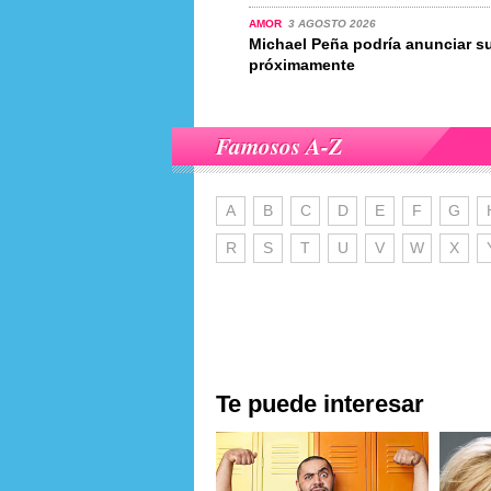
AMOR
3 AGOSTO 2026
Michael Peña podría anunciar 
próximamente
Famosos A-Z
A
B
C
D
E
F
G
R
S
T
U
V
W
X
Te puede interesar