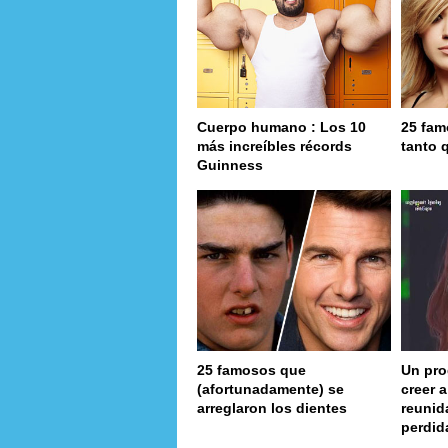
Cuerpo humano : Los 10
25 fam
más increíbles récords
tanto 
Guinness
25 famosos que
Un pro
(afortunadamente) se
creer 
arreglaron los dientes
reunid
perdid