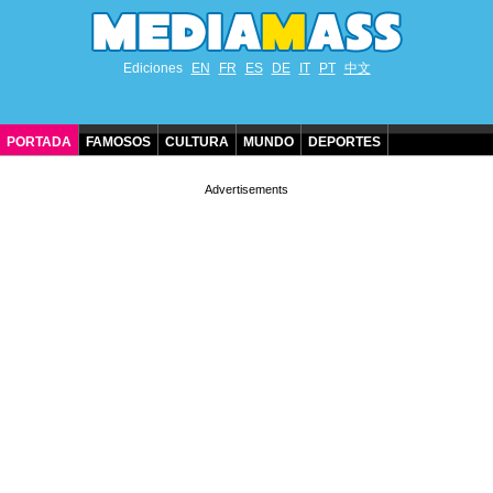
Ediciones
EN
FR
ES
DE
IT
PT
中文
PORTADA
FAMOSOS
CULTURA
MUNDO
DEPORTES
CUMPLEAÑOS DE FAMOSOS
CONTACTO