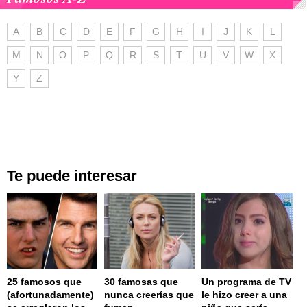
A
B
C
D
E
F
G
H
I
J
K
L
M
N
O
P
Q
R
S
T
U
V
W
X
Y
Z
Te puede interesar
25 famosos que
30 famosas que
Un programa de TV
(afortunadamente)
nunca creerías que
le hizo creer a una