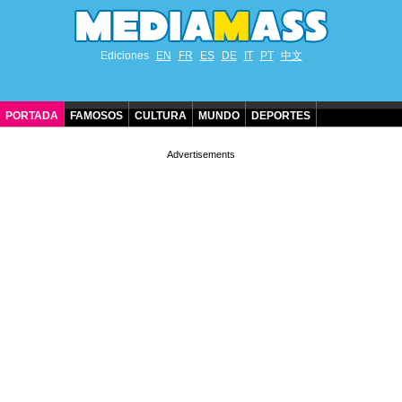
Ediciones
EN
FR
ES
DE
IT
PT
中文
PORTADA
FAMOSOS
CULTURA
MUNDO
DEPORTES
CUMPLEAÑOS DE FAMOSOS
CONTACTO