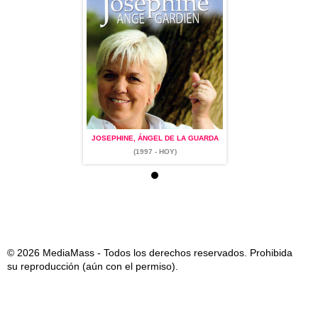
ÁNGEL DE LA GUARDA
JOSEPHINE, ÁNGEL DE LA GUARDA
JOSEPHINE, ÁNGEL DE
1997 - HOY)
(1997 - HOY)
(1997 - HOY)
© 2026 MediaMass - Todos los derechos reservados. Prohibida
su reproducción (aún con el permiso).