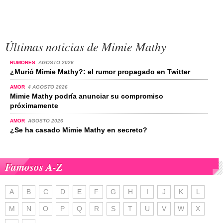
Últimas noticias de Mimie Mathy
RUMORES
AGOSTO 2026
¿Murió Mimie Mathy?: el rumor propagado en Twitter
AMOR
4 AGOSTO 2026
Mimie Mathy podría anunciar su compromiso
próximamente
AMOR
AGOSTO 2026
¿Se ha casado Mimie Mathy en secreto?
Famosos A-Z
A
B
C
D
E
F
G
H
I
J
K
L
M
N
O
P
Q
R
S
T
U
V
W
X