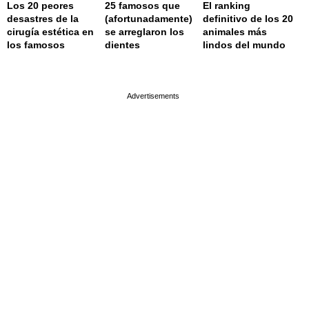
Los 20 peores
25 famosos que
El ranking
desastres de la
(afortunadamente)
definitivo de los 20
cirugía estética en
se arreglaron los
animales más
los famosos
dientes
lindos del mundo
page served in 0.002s (0,4)