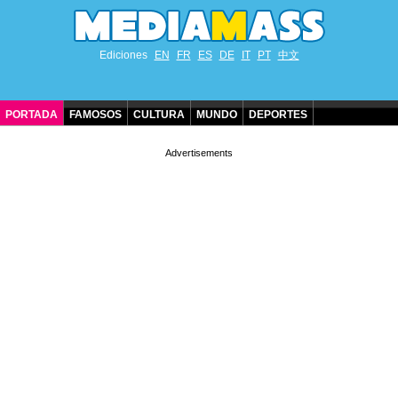
Ediciones
EN
FR
ES
DE
IT
PT
中文
PORTADA
FAMOSOS
CULTURA
MUNDO
DEPORTES
CUMPLEAÑOS DE FAMOSOS
CONTACTO