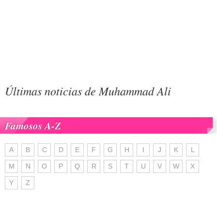
Últimas noticias de Muhammad Ali
Famosos A-Z
A
B
C
D
E
F
G
H
I
J
K
L
M
N
O
P
Q
R
S
T
U
V
W
X
Y
Z