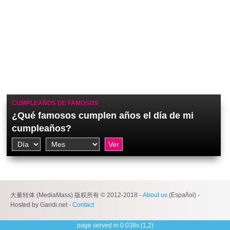
CUMPLEAÑOS DE FAMOSOS
¿Qué famosos cumplen años el día de mi
cumpleaños?
大量转体 (MediaMass) 版权所有 © 2012-2018 -
About us
(Español) -
Hosted by Gandi.net -
Contact
page served in 0.038s (1,2)