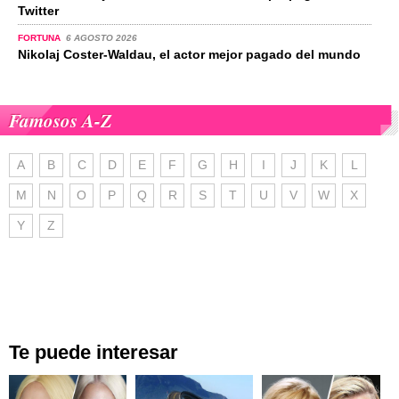
Twitter
FORTUNA
6 AGOSTO 2026
Nikolaj Coster-Waldau, el actor mejor pagado del mundo
Famosos A-Z
A
B
C
D
E
F
G
H
I
J
K
L
M
N
O
P
Q
R
S
T
U
V
W
X
Y
Z
Te puede interesar