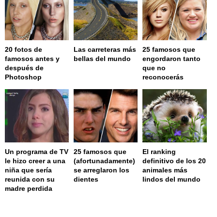
20 fotos de
Las carreteras más
25 famosos que
famosos antes y
bellas del mundo
engordaron tanto
después de
que no
Photoshop
reconocerás
Un programa de TV
25 famosos que
El ranking
le hizo creer a una
(afortunadamente)
definitivo de los 20
niña que sería
se arreglaron los
animales más
reunida con su
dientes
lindos del mundo
madre perdida
page served in 0.002s (0,4)