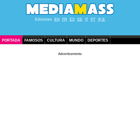
Ediciones
EN
FR
ES
DE
IT
PT
中文
PORTADA
FAMOSOS
CULTURA
MUNDO
DEPORTES
CUMPLEAÑOS DE FAMOSOS
CONTACTO