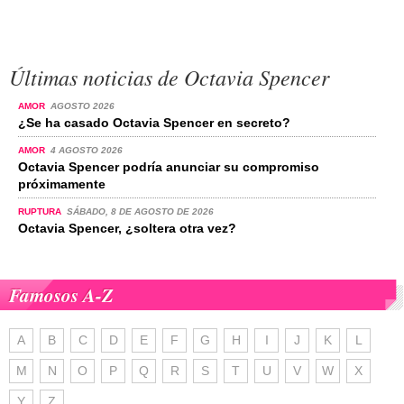
Últimas noticias de Octavia Spencer
AMOR
AGOSTO 2026
¿Se ha casado Octavia Spencer en secreto?
AMOR
4 AGOSTO 2026
Octavia Spencer podría anunciar su compromiso
próximamente
RUPTURA
SÁBADO, 8 DE AGOSTO DE 2026
Octavia Spencer, ¿soltera otra vez?
Famosos A-Z
A
B
C
D
E
F
G
H
I
J
K
L
M
N
O
P
Q
R
S
T
U
V
W
X
Y
Z