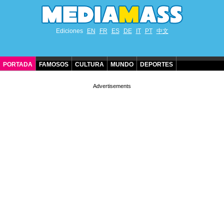
Ediciones
EN
FR
ES
DE
IT
PT
中文
PORTADA
FAMOSOS
CULTURA
MUNDO
DEPORTES
CUMPLEAÑOS DE FAMOSOS
CONTACTO