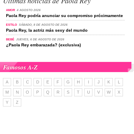
Últimas noticias de Paola Rey
AMOR
4 AGOSTO 2026
Paola Rey podría anunciar su compromiso próximamente
ESTILO
SÁBADO, 8 DE AGOSTO DE 2026
Paola Rey, la actriz más sexy del mundo
BEBÉ
JUEVES, 6 DE AGOSTO DE 2026
¿Paola Rey embarazada? (exclusiva)
Famosos A-Z
A
B
C
D
E
F
G
H
I
J
K
L
M
N
O
P
Q
R
S
T
U
V
W
X
Y
Z