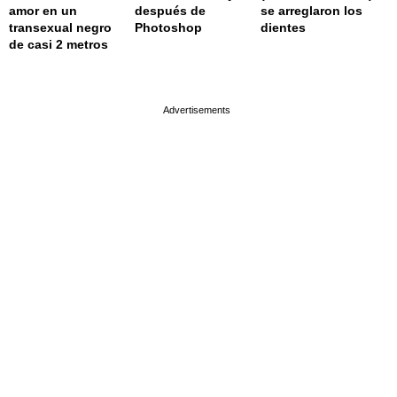
amor en un
después de
se arreglaron los
transexual negro
Photoshop
dientes
de casi 2 metros
page served in 0s (0,4)