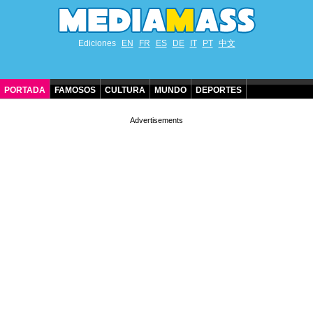
Ediciones
EN
FR
ES
DE
IT
PT
中文
PORTADA
FAMOSOS
CULTURA
MUNDO
DEPORTES
CUMPLEAÑOS DE FAMOSOS
CONTACTO