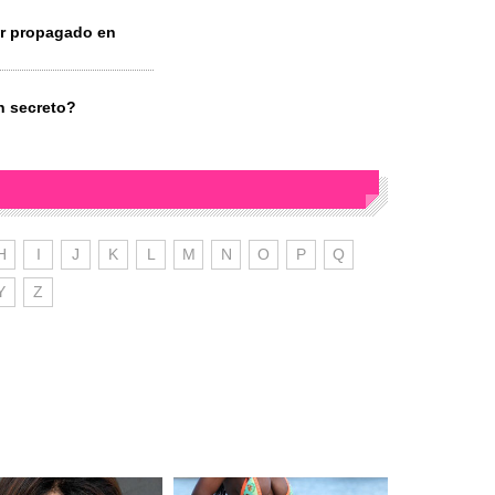
or propagado en
n secreto?
H
I
J
K
L
M
N
O
P
Q
Y
Z