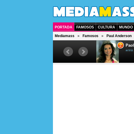
PORTADA
FAMOSOS
CULTURA
MUNDO
Mediamass
Famosos
Paul Anderson
1
2
Drew Scott
Paol
actor y presentador de televisión
actri
canadiense