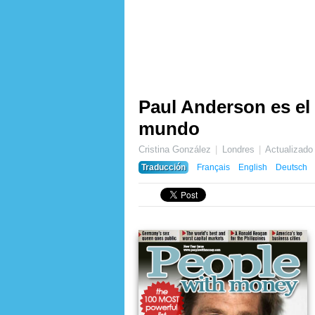
Paul Anderson es el
mundo
Cristina González
Londres
Actualizad
Traducción
Français
English
Deutsch