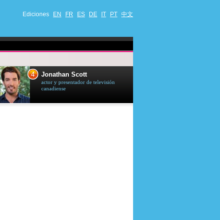
Ediciones
EN
FR
ES
DE
IT
PT
中文
4
5
Jonathan Scott
Céline Dion
actor y presentador de televisión
cantante quebequ
canadiense