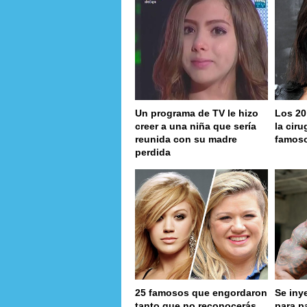
Un programa de TV le hizo
Los 20
creer a una niña que sería
la ciru
reunida con su madre
famos
perdida
25 famosos que engordaron
Se iny
tanto que no reconocerás
para p