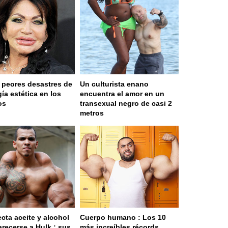
 peores desastres de
Un culturista enano
gía estética en los
encuentra el amor en un
os
transexual negro de casi 2
metros
ecta aceite y alcohol
Cuerpo humano : Los 10
arecerse a Hulk : sus
más increíbles récords