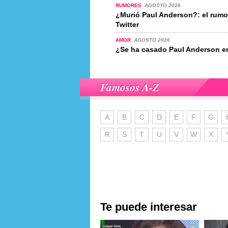
RUMORES
AGOSTO 2026
¿Murió Paul Anderson?: el rum
Twitter
AMOR
AGOSTO 2026
¿Se ha casado Paul Anderson e
Famosos A-Z
A
B
C
D
E
F
G
R
S
T
U
V
W
X
Te puede interesar