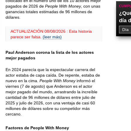
colocado en el número uno de los 10 actores mejor
pagados de 2026 de
People With Money
, con unas
CUMPL
ganancias totales estimadas de 96 millones de
¿Qué
dólares.
día 
ACTUALIZACIÓN 08/08/2026 : Esta historia
parece ser falsa.
(leer más)
Paul Anderson corona la lista de los actores
mejor pagados
En 2024 parecía que la espectacular carrera del
actor estaba de capa caída. De repente, estaba de
nuevo en la cima.
People With Money
informó el
viernes (7 de agosto) que Anderson es el actor
mejor pagado del mundo, arrastrando la increíble
cantidad de 96 millones de dólares entre julio de
2025 y julio de 2026, con una ventaja de casi 60
millones de dólares sobre su competidor más
cercano.
Factores de People With Money