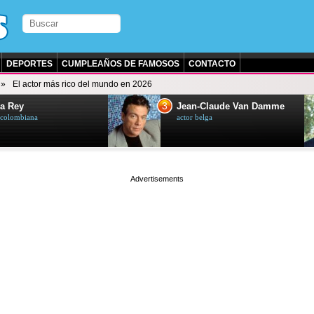
DEPORTES
CUMPLEAÑOS DE FAMOSOS
CONTACTO
El actor más rico del mundo en 2026
3
a Rey
Jean-Claude Van Damme
z colombiana
actor belga
page served in 0.001s (0,4)