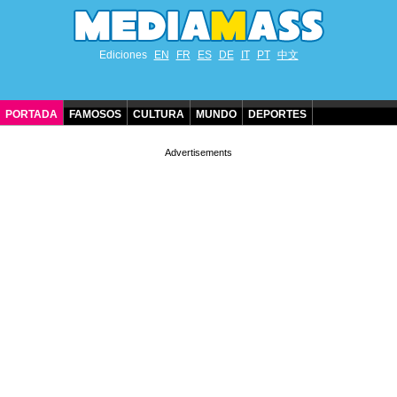
Ediciones
EN
FR
ES
DE
IT
PT
中文
PORTADA
FAMOSOS
CULTURA
MUNDO
DEPORTES
CUMPLEAÑOS DE FAMOSOS
CONTACTO