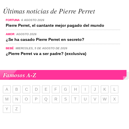
Últimas noticias de Pierre Perret
FORTUNA
6 AGOSTO 2026
Pierre Perret, el cantante mejor pagado del mundo
AMOR
AGOSTO 2026
¿Se ha casado Pierre Perret en secreto?
BEBÉ
MIERCOLES, 5 DE AGOSTO DE 2026
¿Pierre Perret va a ser padre? (exclusiva)
Famosos A-Z
A
B
C
D
E
F
G
H
I
J
K
L
M
N
O
P
Q
R
S
T
U
V
W
X
Y
Z