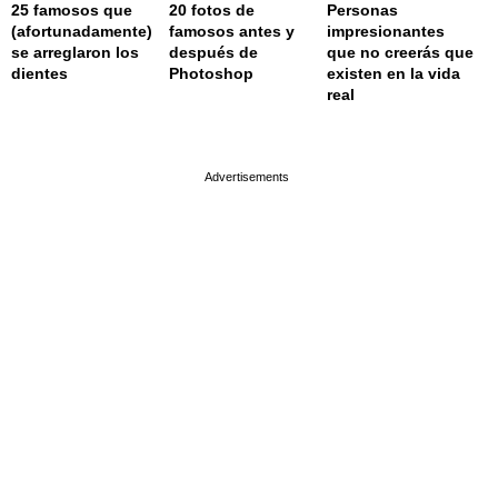
25 famosos que
20 fotos de
Personas
(afortunadamente)
famosos antes y
impresionantes
se arreglaron los
después de
que no creerás que
dientes
Photoshop
existen en la vida
real
page served in 0.003s (0,4)