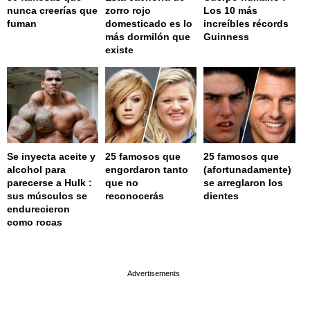
nunca creerías que
zorro rojo
Los 10 más
fuman
domesticado es lo
increíbles récords
más dormilón que
Guinness
existe
Se inyecta aceite y
25 famosos que
25 famosos que
alcohol para
engordaron tanto
(afortunadamente)
parecerse a Hulk :
que no
se arreglaron los
sus músculos se
reconocerás
dientes
endurecieron
como rocas
page served in 0.002s (0,4)