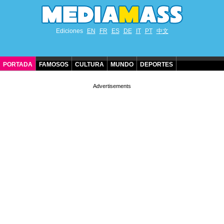
Ediciones
EN
FR
ES
DE
IT
PT
中文
PORTADA
FAMOSOS
CULTURA
MUNDO
DEPORTES
CUMPLEAÑOS DE FAMOSOS
CONTACTO