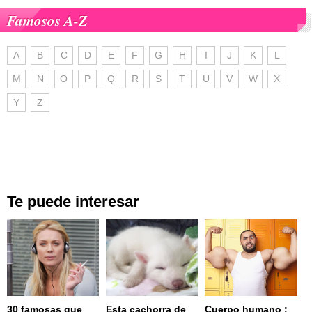
Famosos A-Z
A
B
C
D
E
F
G
H
I
J
K
L
M
N
O
P
Q
R
S
T
U
V
W
X
Y
Z
Te puede interesar
30 famosas que
Esta cachorra de
Cuerpo humano :