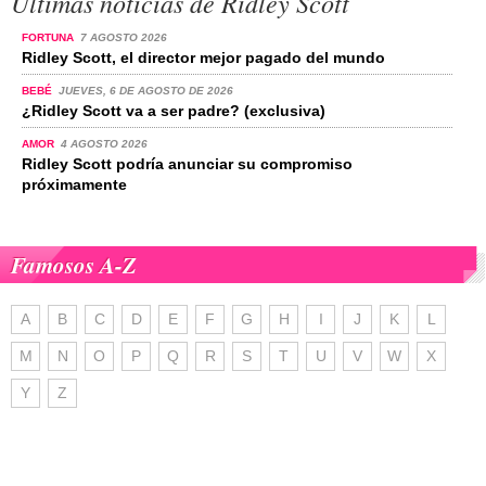
Últimas noticias de Ridley Scott
FORTUNA
7 AGOSTO 2026
Ridley Scott, el director mejor pagado del mundo
BEBÉ
JUEVES, 6 DE AGOSTO DE 2026
¿Ridley Scott va a ser padre? (exclusiva)
AMOR
4 AGOSTO 2026
Ridley Scott podría anunciar su compromiso
próximamente
Famosos A-Z
A
B
C
D
E
F
G
H
I
J
K
L
M
N
O
P
Q
R
S
T
U
V
W
X
Y
Z