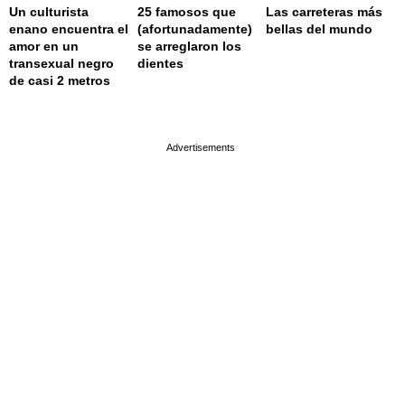
Un culturista
25 famosos que
Las carreteras más
enano encuentra el
(afortunadamente)
bellas del mundo
amor en un
se arreglaron los
transexual negro
dientes
de casi 2 metros
page served in 0.001s (0,4)