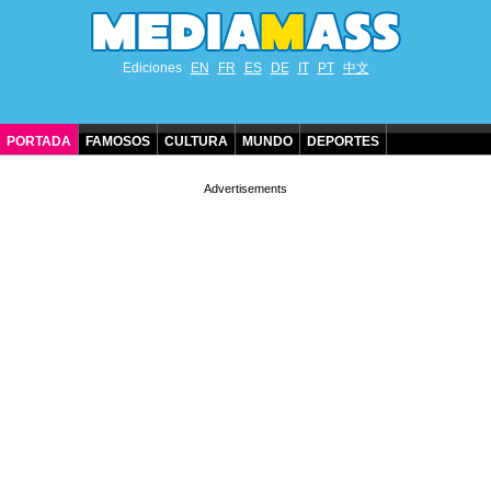
Ediciones
EN
FR
ES
DE
IT
PT
中文
PORTADA
FAMOSOS
CULTURA
MUNDO
DEPORTES
CUMPLEAÑOS DE FAMOSOS
CONTACTO